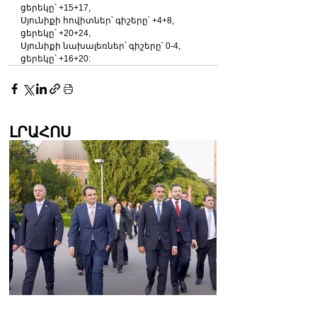
ցերեկը՝ +15+17,
Սյունիքի հովիտներ՝ գիշերը՝ +4+8, 
ցերեկը՝ +20+24,
Սյունիքի նախալեռներ՝ գիշերը՝ 0-4, 
ցերեկը՝ +16+20:
ԼՐԱՀՈՍ