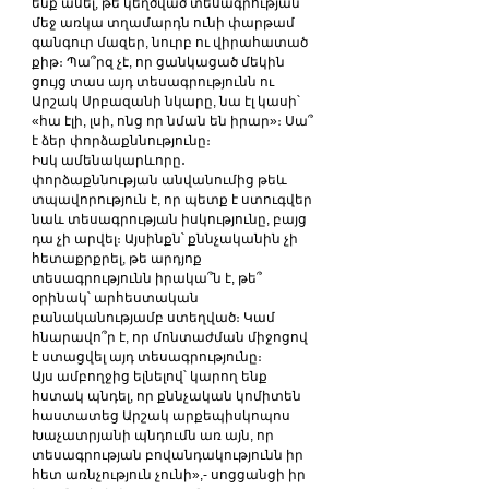
ենք ասել, թե կեղծված տեսագրության 
մեջ առկա տղամարդն ունի փարթամ 
գանգուր մազեր, նուրբ ու վիրահատած 
քիթ։ Պա՞րզ չէ, որ ցանկացած մեկին 
ցույց տաս այդ տեսագրությունն ու 
Արշակ Սրբազանի նկարը, նա էլ կասի՝ 
«հա էլի, լսի, ոնց որ նման են իրար»։ Սա՞ 
է ձեր փորձաքննությունը։
Իսկ ամենակարևորը․ 
փորձաքննության անվանումից թեև 
տպավորություն է, որ պետք է ստուգվեր 
նաև տեսագրության իսկությունը, բայց 
դա չի արվել։ Այսինքն՝ քննչականին չի 
հետաքրքրել, թե արդյոք 
տեսագրությունն իրակա՞ն է, թե՞ 
օրինակ՝ արհեստական 
բանականությամբ ստեղված։ Կամ 
հնարավո՞ր է, որ մոնտաժման միջոցով 
է ստացվել այդ տեսագրությունը։
Այս ամբողջից ելնելով՝ կարող ենք 
հստակ պնդել, որ քննչական կոմիտեն 
հաստատեց Արշակ արքեպիսկոպոս 
Խաչատրյանի պնդումն առ այն, որ 
տեսագրության բովանդակությունն իր 
հետ առնչություն չունի»,- սոցցանցի իր 