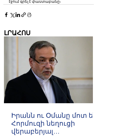
էջում գրել է փաստաբանը։
ԼՐԱՀՈՍ
Իրանն ու Օմանը մոտ են
Հորմուզի նեղուցի
վերաբերյալ