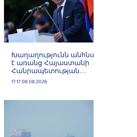
Խաղաղությունն անհնար
է առանց Հայաստանի
Հանրապետության
ինքնիշխան տարածքից
17:17 08.08.2026
ադրբեջանական զինված
ուժերի դուրսբերման․
Իշխան Սաղաթելյան