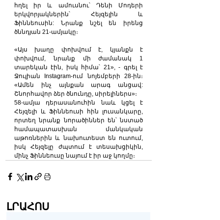
հղել իր և ամուսնու՝ Դենի Մոդերի 
երկվորյակներին՝ Հեյզելին և 
Ֆիննեուսին: Նրանք նշել են իրենց 
ծննդյան 21-ամյակը։
«Այս խաղը փոխվում է, կյանքն է 
փոխվում, նրանք մի ժամանակ 1 
տարեկան էին, իսկ հիմա՝ 21», - գրել է 
Ջուլիան Instagram-ում նոյեմբերի 28-ին։ 
«Ամեն ինչ այնքան արագ անցավ: 
Շնորհավոր ձեր ծնունդը, սիրելիներս»։
58-ամյա դերասանուհին նաև կցել է 
Հեյզելի և Ֆիննեուսի հին լուսանկարը, 
որտեղ նրանք նորածիններ են՝ նստած 
համապատասխան մանկական 
աթոռներին և նախուտեստ են ուտում, 
իսկ Հեյզելը ժպտում է տեսախցիկին, 
մինչ Ֆիննեուսը նայում է իր աջ կողմը։
ԼՐԱՀՈՍ