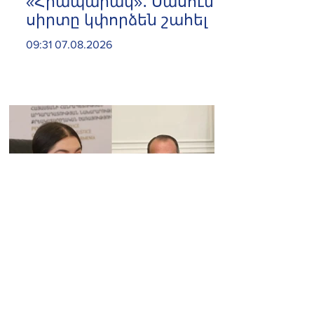
«Հրապարակ»․ Սասունի
սիրտը կփորձեն շահել
09:31 07.08.2026
«Հրապարակ»․ «Կա՛մ
ենթարկվում եք, կա՛մ