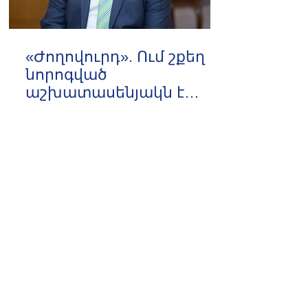
«Ժողովուրդ». Ում շքեղ
նորոգված
աշխատասենյակն է
տրամադրվել Արայիկ
10:03 07.08.2026
Հարությունյանին