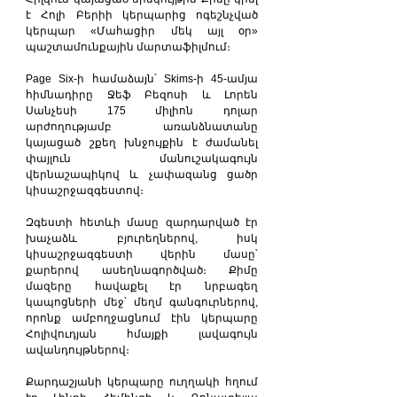
է Հոլի Բերիի կերպարից ոգեշնչված 
կերպար «Մահացիր մեկ այլ օր» 
պաշտամունքային մարտաֆիլմում։
Page Six-ի համաձայն՝ Skims-ի 45-ամյա 
հիմնադիրը Ջեֆ Բեզոսի և Լորեն 
Սանչեսի 175 միլիոն դոլար 
արժողությամբ առանձնատանը 
կայացած շքեղ խնջույքին է ժամանել 
փայլուն մանուշակագույն 
վերնաշապիկով և չափազանց ցածր 
կիսաշրջազգեստով։
Զգեստի հետևի մասը զարդարված էր 
խաչաձև բյուրեղներով, իսկ 
կիսաշրջազգեստի վերին մասը՝ 
քարերով ասեղնագործված։ Քիմը 
մազերը հավաքել էր նրբագեղ 
կապոցների մեջ՝ մեղմ գանգուրներով, 
որոնք ամբողջացնում էին կերպարը 
Հոլիվուդյան հմայքի լավագույն 
ավանդույթներով։
Քարդաշյանի կերպարը ուղղակի հղում 