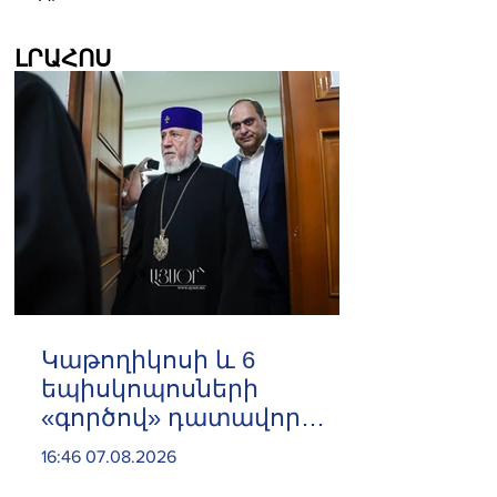
ԼՐԱՀՈՍ
️Կաթողիկոսի և 6
եպիսկոպոսների
«գործով» դատավոր
Հակոբ Մանուկյանը
16:46 07.08.2026
ինքնաբացարկ հայտնեց