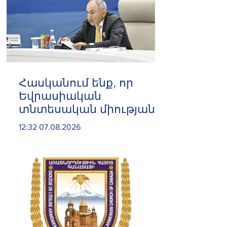
Հասկանում ենք, որ
Եվրասիական
տնտեսական միությանը
և Եվրոպական
12:32 07.08.2026
միությանը
միաժամանակյա
անդամակցությունն
անհնար է. Փաշինյան