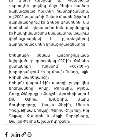
էր Լինդի Հեմինգի և Դոնատելլա 
Վերսաչեի կողմից Հոլի Բերիի համար 
նախագծված հայտնի հանդերձանքին, 
ով 2002 թվականի Բոնդի մասին ֆիլմում 
մարմնավորում էր Ջինքս Ջոնսոնին։ Այն 
ժամանակ դերասանուհին զարմացրել 
էր հանդիսատեսին նմանատիպ փայլուն 
վերնաշապիկով և բյուրեղներով 
զարդարված մինի կիսաշրջազգեստով։
Երեկույթի թեման ամբողջությամբ 
նվիրված էր գործակալ 007-ին. Ջեններ 
ընտանիքի խոսքով՝ «007(0)»-ը 
խորհրդանշում էր ոչ միայն Բոնդի, այլև 
Քրիսի տարեդարձը։
Երեկոն վարում էին աստղի բոլոր վեց 
երեխաները՝ Քիմը, Քորթնին, Քլոեն, 
Ռոբը, Քենդալը և Քայլին։ Հյուրերի թվում 
էին Օփրա Ուինֆրին, Մարկ 
Ցուկերբերգը, Մրայա Քերին, Սնուփ 
Դոգը, Թինա Նոուլսը, Փերիս Հիլթոնը, Բիլ 
Գեյթսը, Ջասթին և Հեյլի Բիբերները, 
Թայլեր Փերին և շատ ուրիշներ։