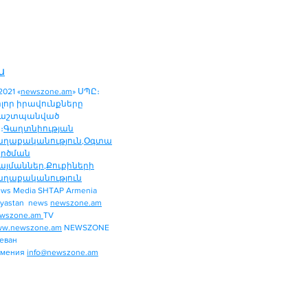
ն
2021 «
newszone.am
» ՍՊԸ։
ոլոր իրավունքները
աշտպանված
։
Գաղտնիության
աղաքականություն
,
Օգտա
ործման
այմաններ
,
Քուքիների
աղաքականություն
ws Media SHTAP Armenia
ՔԱՂԱՔԱԿԱՆՈՒԹՅՈՒՆ
yastan news
newszone.am
ՄԻՋԱԶԳԱՅԻՆ
wszone.am
TV
ՏԱՐԱԾԱՇՐՋԱՆ
w.newszone.am
NEWSZONE
еван
ՏՆՏԵՍՈՒԹՅՈՒՆ
рмения
info@newszone.am
ՍՊՈՐՏ
ԺԱՄԱՆՑ