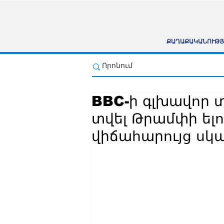
ՔԱՂԱՔԱԿԱՆՈՒԹՅ
BBC-ի գլխավոր 
տվել Թրամփի ելո
վիճահարույց սկ