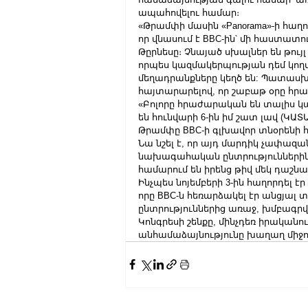
ապահովելու համար։
«Թրամփի մասին «Panorama»-ի հաղոր
որ վնասում է BBC-ին՝ մի հաստատու
Թըրնեսը։ Չնայած սխալներ են թույլ տ
որպես կազմակերպության դեմ կողմ
մեղադրանքները կեղծ են: Պատասխանա
հայտարարելով, որ շաբաթ օրը հրա
«Բոլորը հրաժարական են տալիս կ
են հունվարի 6-ին իմ շատ լավ (ԿԱՏ
Թրամփը BBC-ի գլխավոր տնօրենի հր
Նա նշել է, որ այդ մարդիկ չափազան
նախագահական ընտրություններին։ 
համարում են իրենց թիվ մեկ դաշնա
Ինչպես նոյեմբերի 3-ին հաղորդել էր 
որը BBC-ն հեռարձակել էր անցյա
ընտրություններից առաջ, խմբագրվել
Կոնգրեսի շենքը, մինչդեռ իրական
անհամաձայնությունը խաղաղ միջո