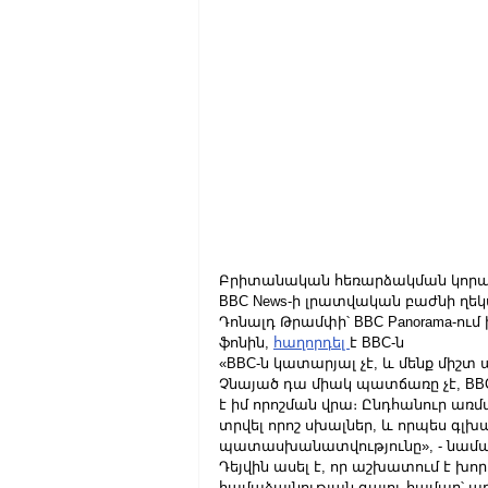
Բրիտանական հեռարձակման կորպոր
BBC News-ի լրատվական բաժնի ղե
Դոնալդ Թրամփի՝ BBC Panorama-ում
ֆոնին, 
հաղորդել 
է BBC-ն
«BBC-ն կատարյալ չէ, և մենք միշտ
Չնայած դա միակ պատճառը չէ, BBC 
է իմ որոշման վրա։ Ընդհանուր առմա
տրվել որոշ սխալներ, և որպես գլխ
պատասխանատվությունը», - նամակո
Դեյվին ասել է, որ աշխատում է խո
համաձայնության գալու համար՝ առ