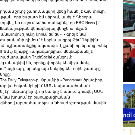
դման շուրջ շարունակվող վեճը հասել է այն փուլի, 
թյան, որը ես շատ եմ սիրում, ասել է Դեբորա 
րվել, ես ուզում եմ հստակեցնել, որ BBC News-ի՝ 
նակալության վերաբերյալ վերջերս հնչած 
տվությունը կրում եմ ես», - գրել է նա՝ 
ժարականի դիմում է ներկայացրել Թիմ Դեյվիին։
ամ աշխատանքից ազատվում, քանի որ նրանց բռնել 
ԱՐՅԱԼ) ելույթը «աղավաղելիս», մեկնաբանել է 
աժարականը TruthSocial ցանցում:
ց անազնիվ են, որոնք փորձել են միջամտել 
Բացի այդ, նրանք այն երկրից են, որին շատերը 
կիցը:
The Daily Telegraph-ը, Թրամփի «Panorama» ծրագիրը, 
լ տարվա հոկտեմբերին՝ ԱՄՆ նախագահական 
 էր՝ ենթադրելով, որ նա կոչ է անում գրավել ԱՄՆ 
ում նա խոսում էր քաղաքացիական 
ցներով արտահայտելու անհրաժեշտության մասին։