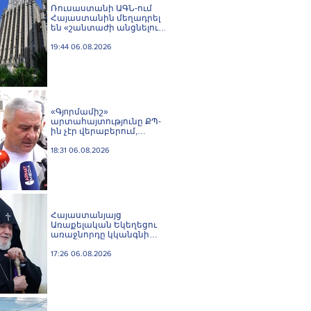
Ռուսաստանի ԱԳՆ-ում
Հայաստանին մեղադրել
են «շանտաժի անցնելու
փորձերի» մեջ
19:44 06.08.2026
«Գյnրմամիշ»
արտահայտությունը ՔՊ-
ին չէր վերաբերում,
ինձնից բիզնես
խլnղներին էր
18:31 06.08.2026
վերաբերում․ Սամվել
Կարապետյան
Հայաստանյայց
Առաքելական Եկեղեցու
առաջնորդը կկանգնի
դատարանի առջև՝
կառավարության հետ
17:26 06.08.2026
խորացող
հակամարտության
պատճառով․ Reuters-ի
արձագանքը