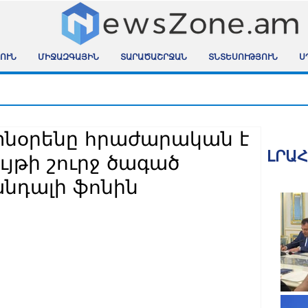
ՈՒՆ
ՄԻՋԱԶԳԱՅԻՆ
ՏԱՐԱԾԱՇՐՋԱՆ
ՏՆՏԵՍՈՒԹՅՈՒՆ
Ս
տնօրենը հրաժարական է
ԼՐԱ
ւյթի շուրջ ծագած
անդալի ֆոնին