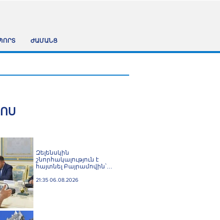
ՊՈՐՏ
ԺԱՄԱՆՑ
ՀՈՍ
Զելենսկին
շնորհակալություն է
հայտնել Բայրամովին՝
Ադրբեջանի էներգետիկ և
հումանիտար
21:35 06.08.2026
աջակցության, ինչպես
նաև կառուցողական
երկխոսության համար