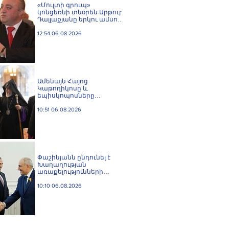
«Մուլտի գրուպ»
կոնցեռնի տնօրեն Արթուր
Դալլաքյանը երկու ամսով
կալանավորվել է
12:54 06.08.2026
Ամենայն Հայոց
Կաթողիկոսը և
եպիսկոպոսները
մասնակցելու են
դատական առաջին
10:51 06.08.2026
նիստին
Փաշինյանն ընդունել է
Խաղաղության
առաքելությունների
հարցերով ԱՄՆ հատուկ
բանագնացի ավագ
10:10 06.08.2026
խորհրդական Արյե
Լայթսթոունին և
Կոնստանտին Սոկոլովին