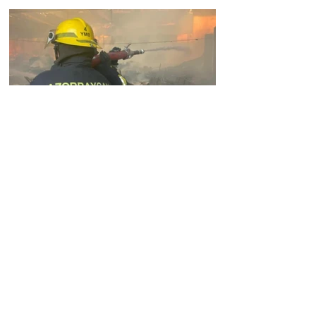
ների ձեռքբերման մասին
Խոշոր հրդեհ Բաքվում․
այրվում է նավթի
պահեստների տարածքը
19:01 09.08.2026