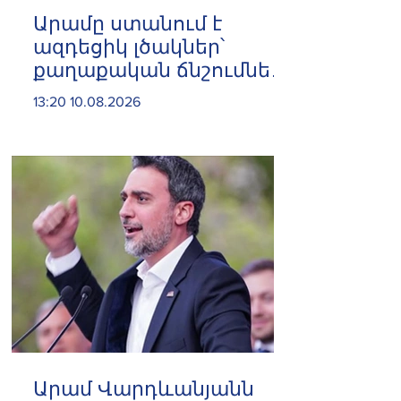
Արամը ստանում է
ազդեցիկ լծակներ՝
քաղաքական ճնշումներն
ու
13:20 10.08.2026
իրավախախտումները
բարձրաձայնելու,
միջազգային
հանրության
ուշադրությունը
հրավիրելու և հայ
ժողովրդի արժեքային
համակարգը
պաշտպանելու
համար.Ամստերդամ
Արամ Վարդևանյանն