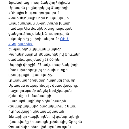
Ֆրանսիացի հարձակվող Կիլիան 
Մբապեն չի ընդգրկվել Մադրիդի 
«Ռեալի» հայտացուցակում 
«Բարսելոնայի» դեմ Իսպանիայի 
առաջնության 35-րդ տուրի խաղի 
համար։ Այս մասին X սոցիալական 
ցանցում հայտնել է ֆուտբոլային 
ակումբի էջը, փոխանցում է 
ՌԻԱ 
«Նովոստին»։
Էլ Կլասիկոն կկայանա այսօր 
Բարսելոնայում՝ մեկնարկելով Երևանի 
ժամանակով ժամը 23:00-ին։
Ապրիլի վերջին 27-ամյա հարձակվողի 
մոտ ախտորոշվել էր ձախ ոտքի 
կիսաջլային վնասվածք։
Լրատվամիջոցները հայտնել էին, որ 
Մբապեն ապաքինվել է վնասվածքից, 
հաջողությամբ անցել է բժշկական 
զննումը և կմասնակցի 
կատալոնացիների դեմ խաղին։
Հավաքականից բացակայում է նաև 
ուրուգվայցի կիսապաշտպան 
Ֆեդերիկո Վալվերդեն, ով գանգուղեղի 
վնասվածք էր ստացել թիմակից Օրելյեն 
Չուամենիի հետ վիճաբանության 