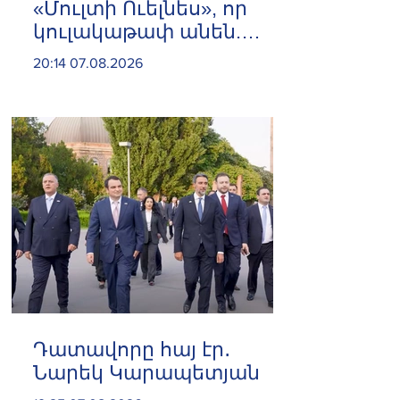
«Մուլտի Ուելնես», որ
կուլակաթափ անեն.
Նաթան արքեպիսկոպոս
20:14 07.08.2026
Հովհաննիսյան
Դատավորը հայ էր․
Նարեկ Կարապետյան