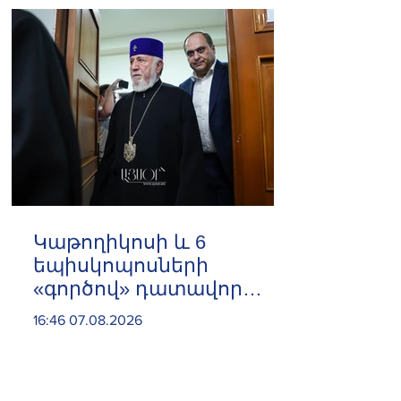
️Կաթողիկոսի և 6
եպիսկոպոսների
«գործով» դատավոր
Հակոբ Մանուկյանը
16:46 07.08.2026
ինքնաբացարկ հայտնեց
և հրաժարվեց գործը
քննելուց