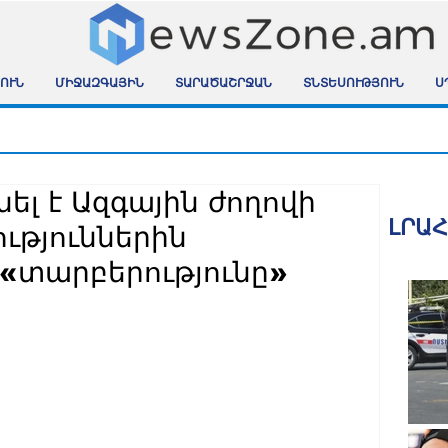
ՈՒՆ
ՄԻՋԱԶԳԱՅԻՆ
ՏԱՐԱԾԱՇՐՋԱՆ
ՏՆՏԵՍՈՒԹՅՈՒՆ
Ս
լ է Ազգային ժողովի
ԼՐԱ
ւթյուններին
 «տարբերությունը»