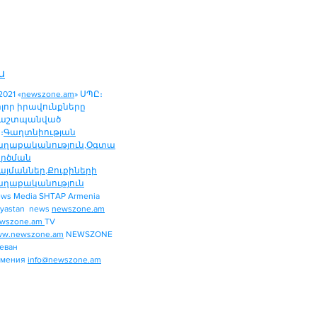
ն
2021 «
newszone.am
» ՍՊԸ։
ոլոր իրավունքները
աշտպանված
։
Գաղտնիության
աղաքականություն
,
Օգտա
ործման
այմաններ
,
Քուքիների
աղաքականություն
ws Media SHTAP Armenia
ՔԱՂԱՔԱԿԱՆՈՒԹՅՈՒՆ
yastan news
newszone.am
ՄԻՋԱԶԳԱՅԻՆ
wszone.am
TV
ՏԱՐԱԾԱՇՐՋԱՆ
w.newszone.am
NEWSZONE
еван
ՏՆՏԵՍՈՒԹՅՈՒՆ
рмения
info@newszone.am
ՍՊՈՐՏ
ԺԱՄԱՆՑ