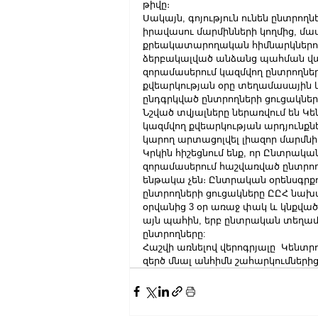
թիվը։
Սակայն, գոյություն ունեն ընտրողնե
իրավասու մարմինների կողմից, մ
քրեակատարողական հիմնարկներու
ձերբակալված անձանց պահման վայ
զորամասերում կազմվող ընտրողներ
քվեարկության օրը տեղամասային կ
ընդգրկված ընտրողների ցուցակներ
Նշված տվյալները ներառվում են 
կազմվող քվեարկության արդյունքնե
կարող արտացոլվել լիազոր մարմնի
Կրկին հիշեցնում ենք, որ Ընտրական
զորամասերում հաշվառված ընտրո
ենթակա չեն։ Ընտրական օրենսգրք
ընտրողների ցուցակները ԸԸՀ նախ
օրվանից 3 օր առաջ փակ և կնքված 
այն պահին, երբ ընտրական տեղամա
ընտրողները:
Հաշվի առնելով վերոգրյալը  Կենտ
զերծ մնալ անհիմն շահարկումներից