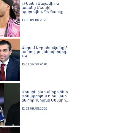
«Ինտեր Մայամի»-ն
առանց Մեսսիի
պարտվեց․ Դե Պաուլը
գոլը նվիրեց
արգենտինացուն
13:55 09.08.2026
Արգամ Աբրահամյանը 2
ամսով կալանավորվեց․
ՔԿ
13:01 09.08.2026
Մեսսին ընտանիքի հետ
Ռոսարիոյում է. հայտնի
են հոր՝ Խորխե Մեսսիի
հուղարկավnրnւթյան
մանրամասները
12:53 09.08.2026