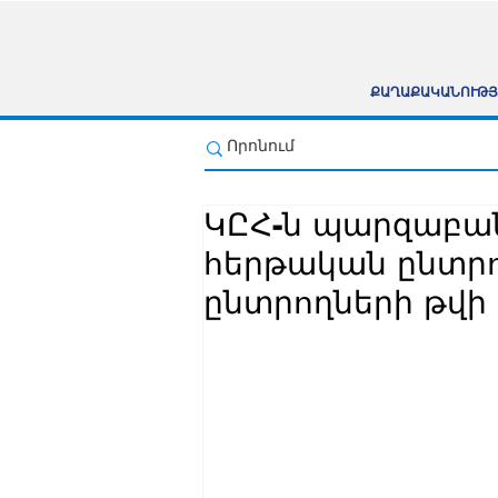
ՔԱՂԱՔԱԿԱՆՈՒԹՅ
ԿԸՀ-ն պարզաբանե
հերթական ընտրո
ընտրողների թվի