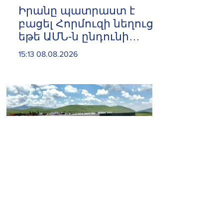
Իրանը պատրաստ է
բացել Հորմուզի նեղուցը,
եթե ԱՄՆ-ն ընդունի
հանրապետության
15:13 08.08.2026
պայմանները. ԻՀՊԿ
ներկայացուցիչ
Հրազդանում բացվեց 500