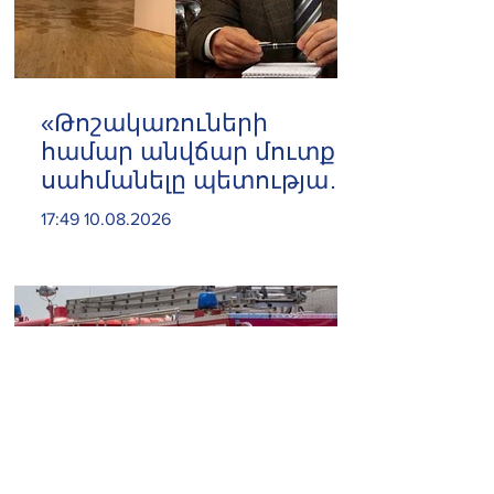
«Թոշակառուների
համար անվճար մուտք
սահմանելը պետության
վրա զրո դրամի
17:49 10.08.2026
լրացուցիչ ծախս է
ավելացնում»․ Հրայր
Կամենդատյան