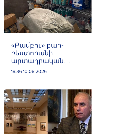
«Բամբու» բար-
ռեստորանի
արտադրական
գործունեությունը
18:36 10.08.2026
կասեցվել է․ ՍԱՏՄ