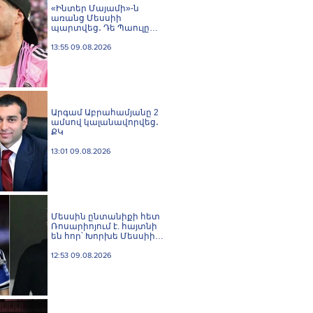
«Ինտեր Մայամի»-ն
առանց Մեսսիի
պարտվեց․ Դե Պաուլը
գոլը նվիրեց
արգենտինացուն
13:55 09.08.2026
Արգամ Աբրահամյանը 2
ամսով կալանավորվեց․
ՔԿ
13:01 09.08.2026
Մեսսին ընտանիքի հետ
Ռոսարիոյում է. հայտնի
են հոր՝ Խորխե Մեսսիի
հուղարկավnրnւթյան
մանրամասները
12:53 09.08.2026