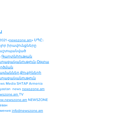
ն
2021 «
newszone.am
» ՍՊԸ։
ոլոր իրավունքները
աշտպանված
։
Գաղտնիության
աղաքականություն
,
Օգտա
ործման
այմաններ
,
Քուքիների
աղաքականություն
ws Media SHTAP Armenia
ՔԱՂԱՔԱԿԱՆՈՒԹՅՈՒՆ
yastan news
newszone.am
ՄԻՋԱԶԳԱՅԻՆ
wszone.am
TV
ՏԱՐԱԾԱՇՐՋԱՆ
w.newszone.am
NEWSZONE
еван
ՏՆՏԵՍՈՒԹՅՈՒՆ
рмения
info@newszone.am
ՍՊՈՐՏ
ԺԱՄԱՆՑ