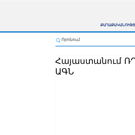
ՔԱՂԱՔԱԿԱՆՈՒԹՅ
Հայաստանում ՌԴ
ԱԳՆ