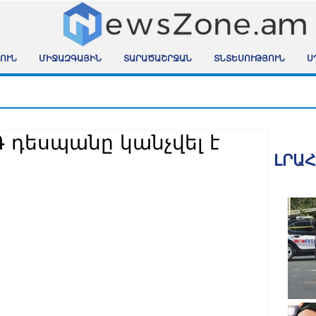
ՈՒՆ
ՄԻՋԱԶԳԱՅԻՆ
ՏԱՐԱԾԱՇՐՋԱՆ
ՏՆՏԵՍՈՒԹՅՈՒՆ
Ս
 դեսպանը կանչվել է
ԼՐԱ