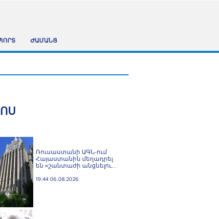
ՊՈՐՏ
ԺԱՄԱՆՑ
ՀՈՍ
Ռուսաստանի ԱԳՆ-ում
Հայաստանին մեղադրել
են «շանտաժի անցնելու
փորձերի» մեջ
19:44 06.08.2026