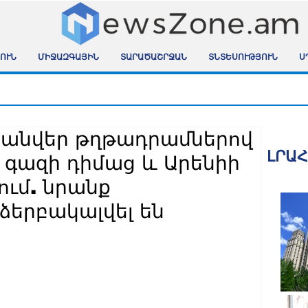
ՈՒՆ
ՄԻՋԱԶԳԱՅԻՆ
ՏԱՐԱԾԱՇՐՋԱՆ
ՏՆՏԵՍՈՒԹՅՈՒՆ
Ս
ւշանվեր թղթադրամներով
ԼՐԱ
կ գազի դիմաց և Արենիի
ում. նրանք
ձերբակալվել են