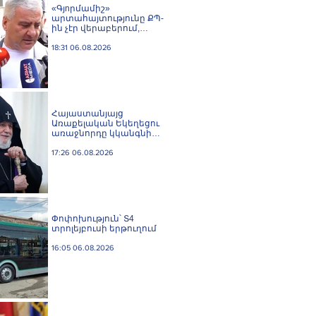
«Գյnրմամիշ»
արտահայտությունը ՔՊ-
ին չէր վերաբերում,
ինձնից բիզնես
խլnղներին էր
18:31 06.08.2026
վերաբերում․ Սամվել
Կարապետյան
Հայաստանյայց
Առաքելական Եկեղեցու
առաջնորդը կկանգնի
դատարանի առջև՝
կառավարության հետ
17:26 06.08.2026
խորացող
հակամարտության
պատճառով․ Reuters-ի
արձագանքը
Փոփոխություն՝ Տ4
տրոլեյբուսի երթուղում
16:05 06.08.2026