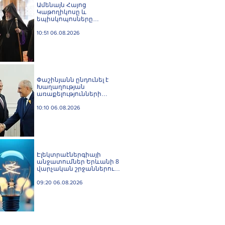
Ամենայն Հայոց
Կաթողիկոսը և
եպիսկոպոսները
մասնակցելու են
դատական առաջին
10:51 06.08.2026
նիստին
Փաշինյանն ընդունել է
Խաղաղության
առաքելությունների
հարցերով ԱՄՆ հատուկ
բանագնացի ավագ
10:10 06.08.2026
խորհրդական Արյե
Լայթսթոունին և
Կոնստանտին Սոկոլովին
Էլեկտրաէներգիայի
անջատումներ Երևանի 8
վարչական շրջաններում
և բոլոր 10 մարզերում
09:20 06.08.2026