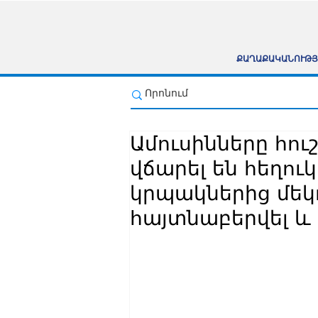
ՔԱՂԱՔԱԿԱՆՈՒԹՅ
Ամուսինները հո
վճարել են հեղու
կրպակներից մեկ
հայտնաբերվել և 