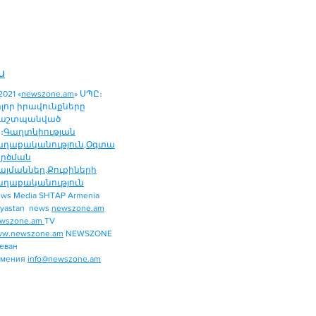
ն
2021 «
newszone.am
» ՍՊԸ։
ոլոր իրավունքները
աշտպանված
։
Գաղտնիության
աղաքականություն
,
Օգտա
ործման
այմաններ
,
Քուքիների
աղաքականություն
ws Media SHTAP Armenia
ՔԱՂԱՔԱԿԱՆՈՒԹՅՈՒՆ
yastan news
newszone.am
ՄԻՋԱԶԳԱՅԻՆ
wszone.am
TV
ՏԱՐԱԾԱՇՐՋԱՆ
w.newszone.am
NEWSZONE
еван
ՏՆՏԵՍՈՒԹՅՈՒՆ
рмения
info@newszone.am
ՍՊՈՐՏ
ԺԱՄԱՆՑ