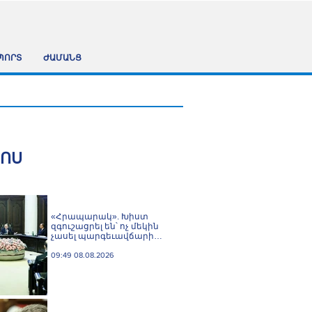
ՊՈՐՏ
ԺԱՄԱՆՑ
ՀՈՍ
«Հրապարակ». Խիստ
զգուշացրել են՝ ոչ մեկին
չասել պարգեւավճարի
չափը, սպառնացել
ազատել
09:49 08.08.2026