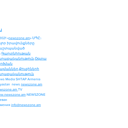
ն
2021 «
newszone.am
» ՍՊԸ։
ոլոր իրավունքները
աշտպանված
։
Գաղտնիության
աղաքականություն
,
Օգտա
ործման
այմաններ
,
Քուքիների
աղաքականություն
ws Media SHTAP Armenia
ՔԱՂԱՔԱԿԱՆՈՒԹՅՈՒՆ
yastan news
newszone.am
ՄԻՋԱԶԳԱՅԻՆ
wszone.am
TV
ՏԱՐԱԾԱՇՐՋԱՆ
w.newszone.am
NEWSZONE
еван
ՏՆՏԵՍՈՒԹՅՈՒՆ
рмения
info@newszone.am
ՍՊՈՐՏ
ԺԱՄԱՆՑ