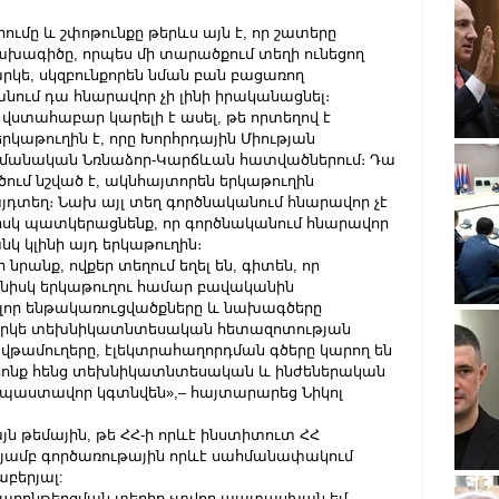
մը և շփոթունքը թերևս այն է, որ շատերը 
ախագիծը, որպես մի տարածքում տեղի ունեցող 
կե, սկզբունքորեն նման բան բացառող 
անում դա հնարավոր չի լինի իրականացնել։
վստահաբար կարելի է ասել, թե որտեղով է 
երկաթուղին է, որը Խորհրդային Միության 
պայմանական Նռնաձոր-Կարճևան հատվածներում։ Դա 
ւմ նշված է, ակնհայտորեն երկաթուղին 
 այդտեղ։ Նախ այլ տեղ գործնականում հնարավոր չէ 
յնիսկ պատկերացնենք, որ գործնականում հնարավոր 
կ կլինի այդ երկաթուղին։
նրանք, ովքեր տեղում եղել են, գիտեն, որ 
յնիսկ երկաթուղու համար բավականին 
լոր ենթակառուցվածքները և նախագծերը 
հարկե տեխնիկատնտեսական հետազոտության 
ավթամուղերը, էլեկտրահաղորդման գծերը կարող են 
 որոնք հենց տեխնիկատնտեսական և ինժեներական 
նպաստավոր կգտնվեն»,– հայտարարեց Նիկոլ 
 թեմային, թե ՀՀ-ի որևէ ինստիտուտ ՀՀ 
յամբ գործառութային որևէ սահմանափակում 
աբերյալ:
տարընթերցման տեղիք չտվող պատասխան եմ 