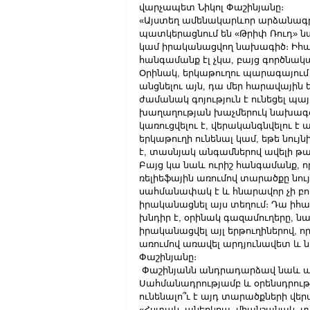
վարչապետ Նիկոլ Փաշինյանը։
«Այստեղ ամենակարևոր արձանագրու
պատկերացնում են «Թրիփ Ռուդ» ն
կամ իրականացվող նախագիծ։ Իհար
հանգամանք էլ չկա, բայց գործնակ
Օրինակ, երկաթուղու պարագայում 
անցնելու այն, դա մեր հարավային 
ժամանակ գոյություն է ունեցել 
խաղաղության խաչմերուկ նախագծո
կառուցվելու է, վերականգնվելու է
երկաթուղի ունենալ կամ, եթե նու
է, տասնյակ անգամներով ավելի թան
Բայց կա նաև ուրիշ հանգամանք, որ 
ռելիեֆային առումով տարածքը նու
սահմանափակ է և հնարավոր չի բո
իրականացնել այս տեղում։ Դա ի
խնդիր է, օրինակ գազամուղերը, ն
իրականացվել այլ երթուղիներով,
առումով առավել արդյունավետ և 
Փաշինյանը։
 Փաշինյանն անդրադարձավ նաև այն
Սահմանադրությամբ և օրենսդրութ
ունենալո՞ւ է այդ տարածքների վեր
«Հստակ, աներկբա, միանշանակ, 