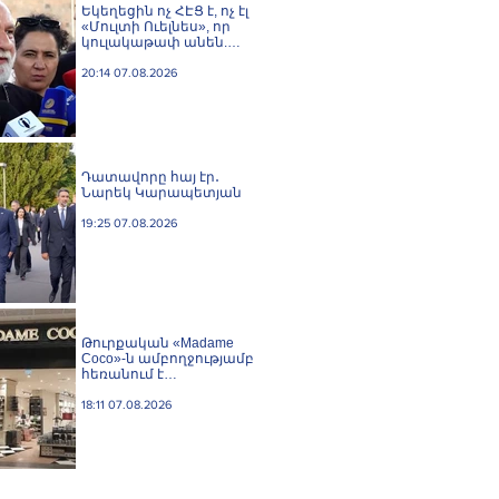
Եկեղեցին ոչ ՀԷՑ է, ոչ էլ
«Մուլտի Ուելնես», որ
կուլակաթափ անեն.
Նաթան արքեպիսկոպոս
Հովհաննիսյան
20:14 07.08.2026
Դատավորը հայ էր․
Նարեկ Կարապետյան
19:25 07.08.2026
Թուրքական «Madame
Coco»-ն ամբողջությամբ
հեռանում է
Ռուսաստանից․ կփակվի
29 խանութ
18:11 07.08.2026