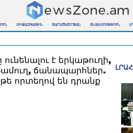
ՈՒՆ
ՄԻՋԱԶԳԱՅԻՆ
ՏԱՐԱԾԱՇՐՋԱՆ
ՏՆՏԵՍՈՒԹՅՈՒՆ
Ս
ունենալու է երկաթուղի,
ԼՐԱ
ամուղ, ճանապարհներ.
 թե որտեղով են դրանք