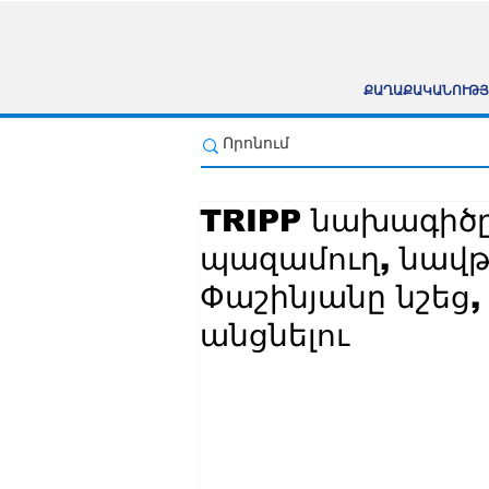
ՔԱՂԱՔԱԿԱՆՈՒԹՅ
TRIPP նախագիծը 
պազամուղ, նավթ
Փաշինյանը նշեց,
անցնելու