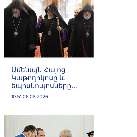
Ամենայն Հայոց
Կաթողիկոսը և
եպիսկոպոսները
մասնակցելու են
10:51 06.08.2026
դատական առաջին
նիստին