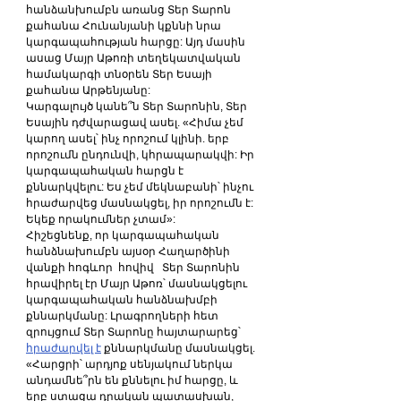
հանձանխումբն առանց Տեր Տարոն 
քահանա Հունանյանի կքննի նրա 
կարգապահության հարցը: Այդ մասին 
ասաց Մայր Աթոռի տեղեկատվական 
համակարգի տնօրեն Տեր Եսայի 
քահանա Արթենյանը:
Կարգալույծ կանե՞ն Տեր Տարոնին, Տեր 
Եսային դժվարացավ ասել. «Հիմա չեմ 
կարող ասել՝ ինչ որոշում կլինի. երբ 
որոշումն ընդունվի, կհրապարակվի: Իր 
կարգապահական հարցն է 
քննարկվելու: Ես չեմ մեկնաբանի՝ ինչու 
հրաժարվեց մասնակցել, իր որոշումն է: 
Եկեք որակումներ չտամ»:
Հիշեցնենք, որ կարգապահական 
հանձնախումբն այսօր Հաղարծինի 
վանքի հոգևոր  հովիվ   Տեր Տարոնին 
հրավիրել էր Մայր Աթոռ՝ մասնակցելու 
կարգապահական հանձնախմբի 
քննարկմանը: Լրագրողների հետ 
զրույցում Տեր Տարոնը հայտարարեց՝ 
հրաժարվել է
 քննարկմանը մասնակցել.  
«Հարցրի՝ արդյոք սենյակում ներկա 
անդամնե՞րն են քննելու իմ հարցը, և 
երբ ստացա դրական պատասխան, 