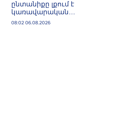
ընտանիքը լքում է
կառավարական
ամառանոցը.
08:02 06.08.2026
«Ժողովուրդ»
«Ուժեղ Հայաստան»-ում
ևս սպասում են Էդգար
Ղազարյանի