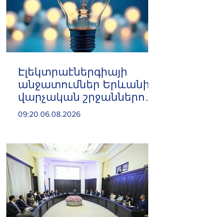
Էլեկտրաէներգիայի
անջատումներ Երևանի 8
վարչական շրջաններում
և բոլոր 10 մարզերում
09:20 06.08.2026