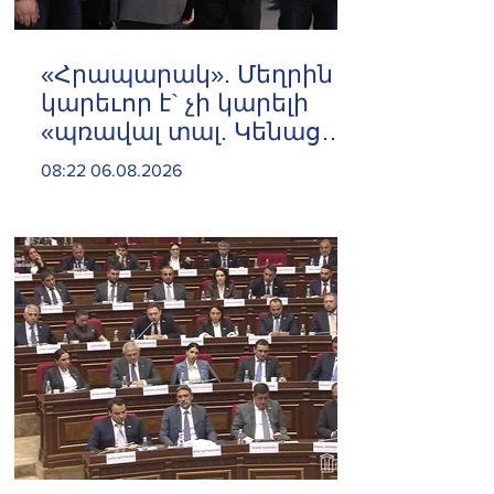
«Հրապարակ». Մեղրին
կարեւոր է` չի կարելի
«պռավալ տալ. Կենաց
մահու կռիվ ենք տալու»
08:22 06.08.2026