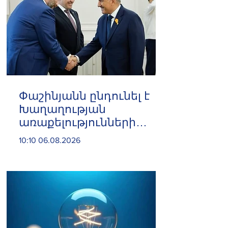
Փաշինյանն ընդունել է
Խաղաղության
առաքելությունների
հարցերով ԱՄՆ հատուկ
10:10 06.08.2026
բանագնացի ավագ
խորհրդական Արյե
Լայթսթոունին և
Կոնստանտին Սոկոլովին