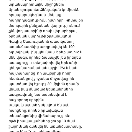
տրանսպորտային միջոցներ։
Սրան զուգահեռ Քննչական կոմիտեն 
հրապարակեց նաև մեկ այլ 
հաղորդագրություն, ըստ որի՝ Կոտայքի 
մարզային քննչական վարչությունում 
քննվող ապօրինի որսի վերաբերյալ 
քրեական վարույթի շրջանակում 
Գագիկ Ծառուկյանին պատկանող 
առանձնատնից առգրավվել են 190 
խրտվիլակ, ինչպես նաև երեք առյուծ և 
մեկ վագր, որոնք ճանաչվել են իրեղեն 
ապացույց և տեղափոխվել Երևանի 
կենդանաբանական այգի։ ՔԿ-ն նաև 
հայտարարեց, որ ապօրինի որսի 
հետևանքով շրջակա միջավայրին 
պատճառվել է շուրջ 30 միլիոն դրամի 
վնաս, իսկ մնացած կենդանիների 
առգրավումը նախատեսվում է 
հաջորդող օրերին։
Սակայն այստեղ սկսվում են այն 
հարցերը, որոնք իրավական 
տեսանկյունից վիճահարույց են։
Եթե իրավապահները շուրջ 13 ժամ 
շարունակ գտնվել են առանձնատանը, 
ապա ինչո՞ւ էր անհրաժեշտ 