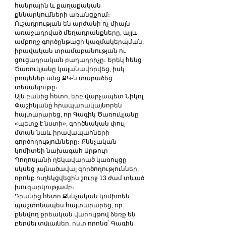
հանրային և քաղաքական 
քննարկումների առանցքում։ 
Ուշադրության են արժանի ոչ միայն 
առաջադրված մեղադրանքները, այլև 
ամբողջ գործընթացի կազմակերպման, 
իրավական տրամաբանության ու 
ցուցադրական բաղադրիչը։ Երեկ հենց 
Ծառուկյանը կալանավորվեց, իսկ 
րոպեներ անց ՔԿ-ն տարածեց 
տեսանյութը։
Այն բանից հետո, երբ վարչապետ Նիկոլ 
Փաշինյանը հրապարակայնորեն 
հայտարարեց, որ Գագիկ Ծառուկյանը 
«պետք է նստի», գործնական փուլ 
մտան նաև իրավապահների 
գործողությունները։ Քննչական 
կոմիտեի նախագահ Արթուր 
Պողոսյանի ղեկավարած կառույցը 
սկսեց լայնածավալ գործողություններ, 
որոնք ուղեկցվեցին շուրջ 13 ժամ տևած 
խուզարկությամբ։
Դրանից հետո Քննչական կոմիտեն 
պաշտոնապես հայտարարեց, որ 
քննվող քրեական վարույթով ձեռք են 
բերվել տվյալներ, ըստ որոնց՝ Գագիկ 