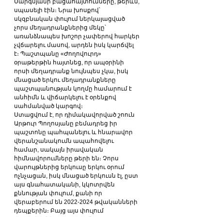
Սարգսյանի բացահայտումները, թերևս, 
սպասելի էին։ Նրա խոսքով՝ 
սկզբնական փուլում ներկայացված 
չորս մեղադրանքներից մեկը՝ 
առանձնապես խոշոր չափերով հարկեր 
չվճարելու մասով, արդեն իսկ կարճվել 
է։ Պաշտպանը «Ժողովուրդ» 
օրաթերթին հայտնեց, որ ապօրինի 
որսի մեղադրանք նույնպես չկա, իսկ 
մնացած երկու մեղադրանքները 
պաշտպանության կողմը համարում է 
անհիմն և վիճարկելու է օրենքով 
սահմանված կարգով։
Ստացվում է, որ դիմակավորված շոուն 
Արթուր Պողոսյանը բեմադրեց իր 
պաշտոնը պահպանելու և հնարավոր 
վերանշանակումն ապահովելու 
համար, սակայն իրավական 
հիմնավորումները թերի են։ Չորս 
վարույթներից երկուսը երկու օրում 
ոչնչացան, իսկ մնացած երկուսն էլ, ըստ 
այս գնահատականի, կկոտրվեն 
քննության փուլում, քանի որ 
վերաբերում են 2022-2024 թվականների 
դեպքերին։ Բայց այս փուլում 