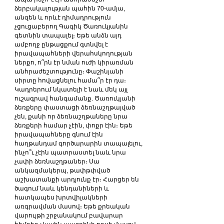
ձերբակալության պահին 70-ամյա, 
անզեն և որևէ դիմադրություն 
չցուցաբերող Գագիկ Ծառուկյանին 
գետնին տապալել։ Եթե անձն այդ 
ամբողջ ընթացքում գտնվել է 
իրավապահների վերահսկողության 
ներքո, ո՞րն էր նման ուժի կիրառման 
անհրաժեշտությունը։ Փաշինյանի 
սիրտը հովացնելու համա՞ր էր դա։ 
Կադրերում նկատելի է նաև մեկ այլ 
ուշագրավ հանգամանք. Ծառուկյանի 
ձեռքերը փաստացի ձեռնաշղթայված 
չեն, քանի որ ձեռնաշղթաները նրա 
ձեռքերի համար չէին, փոքր էին։ Եթե 
իրավապահները գնում էին 
հաղթանդամ գործարարին տապալելու, 
ինչո՞ւ չէին պատրաստել նաև նրա 
չափի ձեռնաշղթաներ։ Սա 
անկազմակերպ, թափթփված 
աշխատանքի արդյունք էր։ Հարցեր են 
ծագում նաև կենդանիների և 
հատկապես խրտվիլակների 
առգրավման մասով։ Եթե քրեական 
վարույթի շրջանակում բավարար 