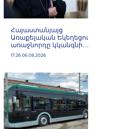
Հայաստանյայց
Առաքելական Եկեղեցու
առաջնորդը կկանգնի
դատարանի առջև՝
17:26 06.08.2026
կառավարության հետ
խորացող
հակամարտության
պատճառով․ Reuters-ի
արձագանքը