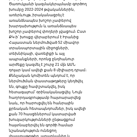
Ծառուկյանի կազմակերպմամբ գործող 
խումբը 2022-2024 թվականներին, 
առերևույթ, իրականացրել է 
առանձնապես խոշոր չափերով 
խարդախություն և առանձնապես 
խոշոր չափերով փողերի լվացում։ Ըստ 
ՔԿ-ի՝ խոսքը վերաբերում է Իրանից 
Հայաստան ներմուծված 52 միավոր 
տրանսպորտային միջոցների, 
տեխնիկայի, վառելիքի և այլ 
ապրանքների, որոնց ընդհանուր 
արժեքը կազմել է շուրջ 21 մլն ԱՄՆ 
դոլար կամ ավելի քան 8 միլիարդ դրամ։ 
Քննչական կոմիտեն պնդում է, որ 
ներմուծման փաստաթղթերը կեղծվել 
են, գույքը հափշտակվել, իսկ 
հետագայում՝ օրինականացվել։ Նույն 
հաղորդագրությամբ հայտարարվեց 
նաև, որ հարուցվել են հանրային 
քրեական հետապնդումներ, իսկ ավելի 
քան 70 հասցեներում կատարված 
խուզարկությունների ընթացքում 
հայտնաբերվել են գործի համար 
նշանակություն ունեցող 
փաստաթղթեր, առարկաներ և 