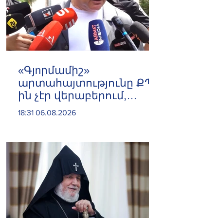
«Գյnրմամիշ»
արտահայտությունը ՔՊ-
ին չէր վերաբերում,
ինձնից բիզնես
18:31 06.08.2026
խլnղներին էր
վերաբերում․ Սամվել
Կարապետյան