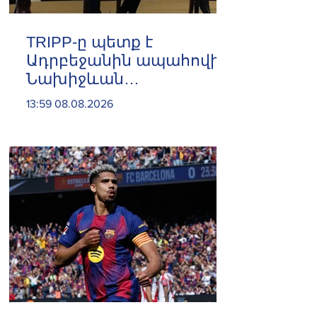
TRIPP-ը պետք է
Ադրբեջանին ապահովի
Նախիջևան
անխոչընդոտ մուտքով.
13:59 08.08.2026
Ադրբեջանում ԱՄՆ
գործերի ժամանակավոր
հավատարմատար