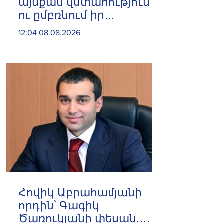
այնքան վստահություն
ու ըմբռնում իր
գործընկերոջ մոտ, որ
12:04 08.08.2026
նույնիսկ մեկ
հեռախոսազանգով
լուծում էր Հայաստանի
պարենային
անվտանգության
խնդիրը
Հովիկ Աբրահամյանի
որդին՝ Գագիկ
Ծառուկյանի փեսան,