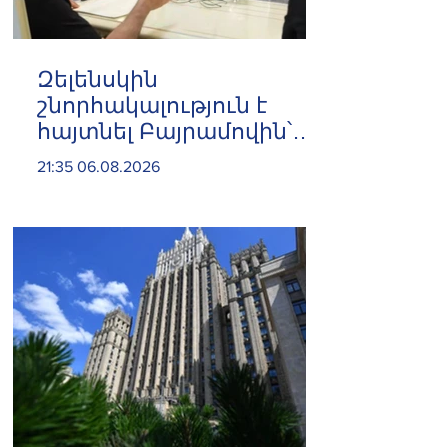
Զելենսկին
շնորհակալություն է
հայտնել Բայրամովին՝
Ադրբեջանի էներգետիկ
21:35 06.08.2026
և հումանիտար
աջակցության, ինչպես
նաև կառուցողական
երկխոսության համար