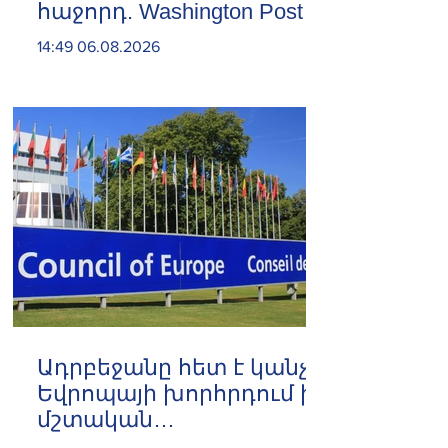
հաջորդ. Washington Post
14:49 06.08.2026
Ադրբեջանը հետ է կանչել
Եվրոպայի խորհրդում իր
մշտական
ներկայացուցչին