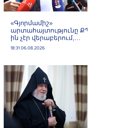
«Գյnրմամիշ»
արտահայտությունը ՔՊ-
ին չէր վերաբերում,
ինձնից բիզնես
18:31 06.08.2026
խլnղներին էր
վերաբերում․ Սամվել
Կարապետյան