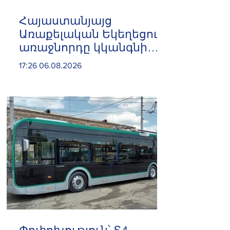
Հայաստանյայց
Առաքելական Եկեղեցու
առաջնորդը կկանգնի
դատարանի առջև՝
17:26 06.08.2026
կառավարության հետ
խորացող
հակամարտության
պատճառով․ Reuters-ի
արձագանքը