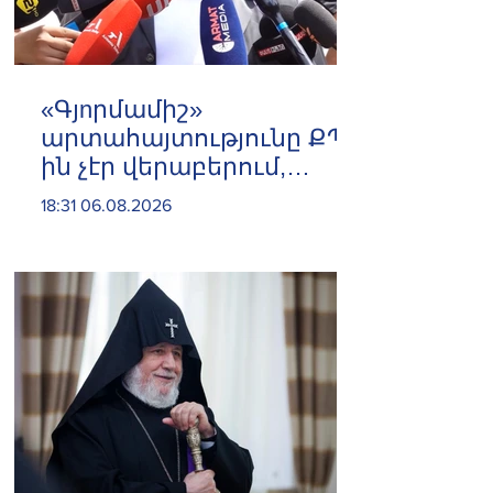
«Գյnրմամիշ»
արտահայտությունը ՔՊ-
ին չէր վերաբերում,
ինձնից բիզնես
18:31 06.08.2026
խլnղներին էր
վերաբերում․ Սամվել
Կարապետյան