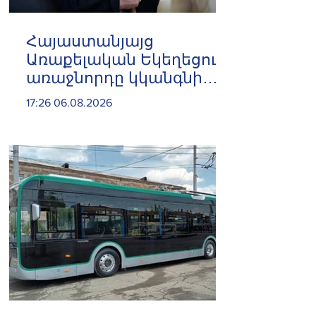
Հայաստանյայց
Առաքելական Եկեղեցու
առաջնորդը կկանգնի
դատարանի առջև՝
17:26 06.08.2026
կառավարության հետ
խորացող
հակամարտության
պատճառով․ Reuters-ի
արձագանքը