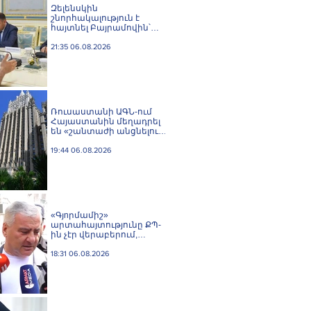
Զելենսկին
շնորհակալություն է
հայտնել Բայրամովին՝
Ադրբեջանի էներգետիկ և
հումանիտար
21:35 06.08.2026
աջակցության, ինչպես
նաև կառուցողական
երկխոսության համար
Ռուսաստանի ԱԳՆ-ում
Հայաստանին մեղադրել
են «շանտաժի անցնելու
փորձերի» մեջ
19:44 06.08.2026
«Գյnրմամիշ»
արտահայտությունը ՔՊ-
ին չէր վերաբերում,
ինձնից բիզնես
խլnղներին էր
18:31 06.08.2026
վերաբերում․ Սամվել
Կարապետյան