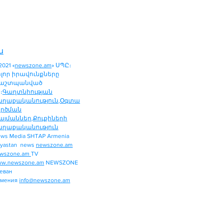
ն
2021 «
newszone.am
» ՍՊԸ։
ոլոր իրավունքները
աշտպանված
։
Գաղտնիության
աղաքականություն
,
Օգտա
ործման
այմաններ
,
Քուքիների
աղաքականություն
ws Media SHTAP Armenia
ՔԱՂԱՔԱԿԱՆՈՒԹՅՈՒՆ
yastan news
newszone.am
ՄԻՋԱԶԳԱՅԻՆ
wszone.am
TV
ՏԱՐԱԾԱՇՐՋԱՆ
w.newszone.am
NEWSZONE
еван
ՏՆՏԵՍՈՒԹՅՈՒՆ
рмения
info@newszone.am
ՍՊՈՐՏ
ԺԱՄԱՆՑ