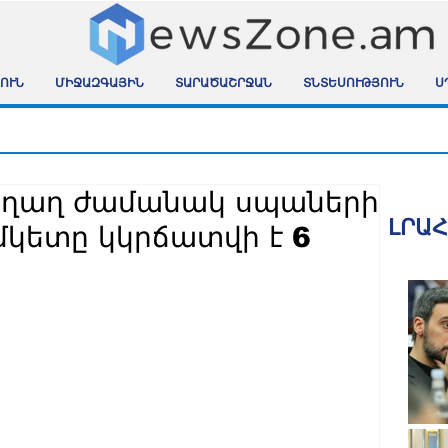
ՈՒՆ
ՄԻՋԱԶԳԱՅԻՆ
ՏԱՐԱԾԱՇՐՋԱՆ
ՏՆՏԵՍՈՒԹՅՈՒՆ
Ս
աղաղ ժամանակ սպաների
ԼՐԱ
մկետը կկրճատվի է 6