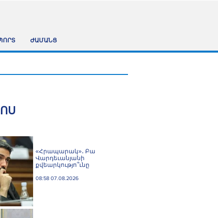
ՊՈՐՏ
ԺԱՄԱՆՑ
ՀՈՍ
«Հրապարակ»․ Բա
Վարդեւանյանի
քվեարկությո՞ւնը
08:58 07.08.2026