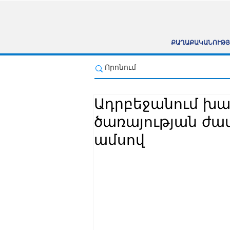
ՔԱՂԱՔԱԿԱՆՈՒԹՅ
Ադրբեջանում խ
ծառայության ժա
ամսով