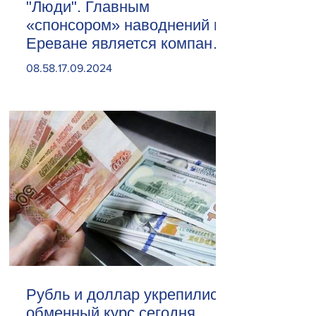
"Люди". Главным
«спонсором» наводнений в
Ереване является компания
«Веолия Уотер».
08.58.17.09.2024
Рубль и доллар укрепились.
обменный курс сегодня