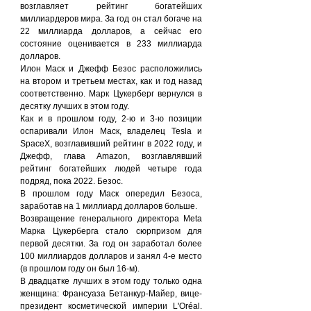
возглавляет рейтинг богатейших 
миллиардеров мира. За год он стал богаче на 
22 миллиарда долларов, а сейчас его 
состояние оценивается в 233 миллиарда 
долларов.
Илон Маск и Джефф Безос расположились 
на втором и третьем местах, как и год назад 
соответственно. Марк Цукерберг вернулся в 
десятку лучших в этом году.
Как и в прошлом году, 2-ю и 3-ю позиции 
оспаривали Илон Маск, владелец Tesla и 
SpaceX, возглавивший рейтинг в 2022 году, и 
Джефф, глава Amazon, возглавлявший 
рейтинг богатейших людей четыре года 
подряд, пока 2022. Безос.
В прошлом году Маск опередил Безоса, 
заработав на 1 миллиард долларов больше.
Возвращение генерального директора Meta 
Марка Цукерберга стало сюрпризом для 
первой десятки. За год он заработал более 
100 миллиардов долларов и занял 4-е место 
(в прошлом году он был 16-м).
В двадцатке лучших в этом году только одна 
женщина: Франсуаза Бетанкур-Майер, вице-
президент косметической империи L'Oréal. 