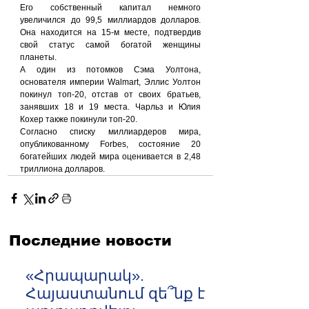
Его собственный капитал немного 
увеличился до 99,5 миллиардов долларов. 
Она находится на 15-м месте, подтвердив 
свой статус самой богатой женщины 
планеты.
А один из потомков Сэма Уолтона, 
основателя империи Walmart, Эллис Уолтон 
покинул топ-20, отстав от своих братьев, 
занявших 18 и 19 места. Чарльз и Юлия 
Кохер также покинули топ-20.
Согласно списку миллиардеров мира, 
опубликованному Forbes, состояние 20 
богатейших людей мира оценивается в 2,48 
триллиона долларов.
Последние новости
«Հրապարակ».
Հայաստանում զե՞նք է