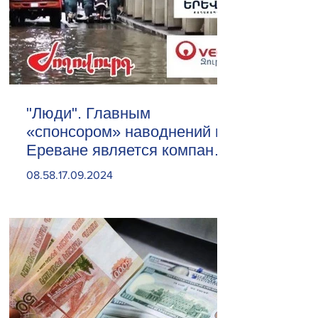
"Люди". Главным
«спонсором» наводнений в
Ереване является компания
«Веолия Уотер».
08.58.17.09.2024