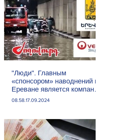
"Люди". Главным
«спонсором» наводнений в
Ереване является компания
«Веолия Уотер».
08.58.17.09.2024