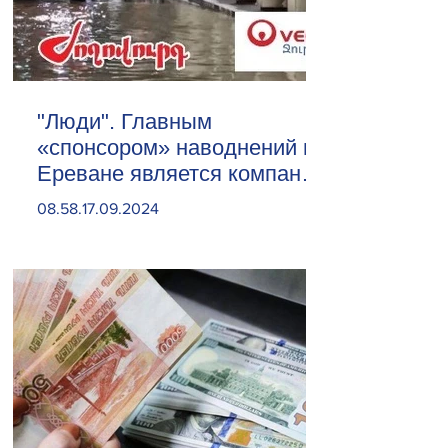
"Люди". Главным
«спонсором» наводнений в
Ереване является компания
«Веолия Уотер».
08.58.17.09.2024