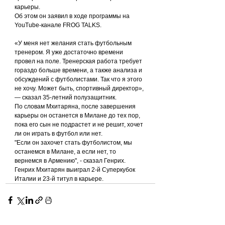
карьеры.
Об этом он заявил в ходе программы на 
YouTube-канале FROG TALKS.
«У меня нет желания стать футбольным 
тренером. Я уже достаточно времени 
провел на поле. Тренерская работа требует 
гораздо больше времени, а также анализа и 
обсуждений с футболистами. Так что я этого 
не хочу. Может быть, спортивный директор», 
— сказал 35-летний полузащитник.
По словам Мхитаряна, после завершения 
карьеры он останется в Милане до тех пор, 
пока его сын не подрастет и не решит, хочет 
ли он играть в футбол или нет.
"Если он захочет стать футболистом, мы 
останемся в Милане, а если нет, то 
вернемся в Армению", - сказал Генрих.
Генрих Мхитарян выиграл 2-й Суперкубок 
Италии и 23-й титул в карьере.