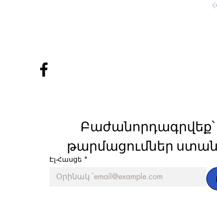
Բաժանորդագրվեք՝ 
թարմացումներ ստան
Էլ-Հասցե
*