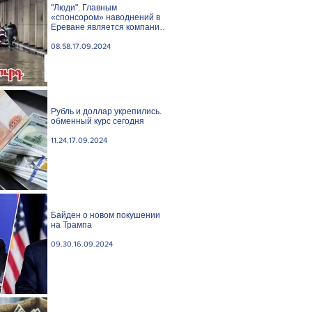
"Люди". Главным
«спонсором» наводнений в
Ереване является компания
«Веолия Уотер».
08.58.17.09.2024
Рубль и доллар укрепились.
обменный курс сегодня
11.24.17.09.2024
Байден о новом покушении
на Трампа
09.30.16.09.2024