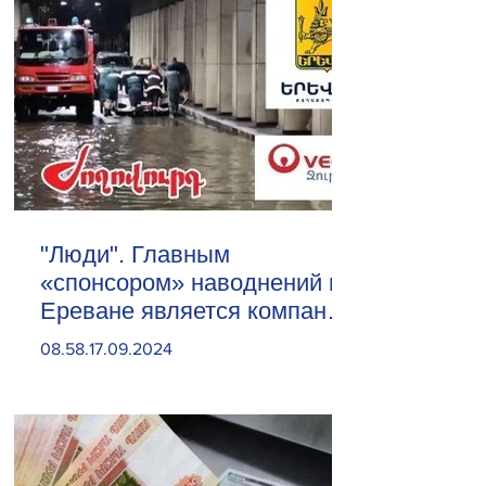
"Люди". Главным
«спонсором» наводнений в
Ереване является компания
«Веолия Уотер».
08.58.17.09.2024