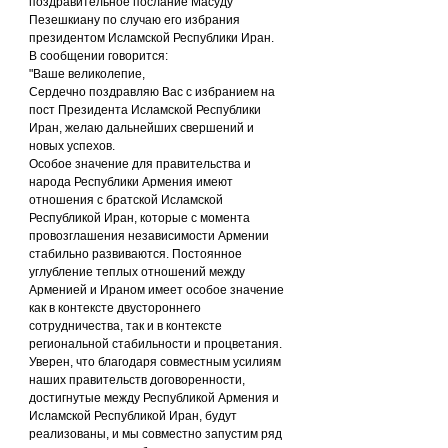
поздравительное послание Масуду 
Пезешкиану по случаю его избрания 
президентом Исламской Республики Иран.
В сообщении говорится:
"Ваше великолепие,
Сердечно поздравляю Вас с избранием на 
пост Президента Исламской Республики 
Иран, желаю дальнейших свершений и 
новых успехов.
Особое значение для правительства и 
народа Республики Армения имеют 
отношения с братской Исламской 
Республикой Иран, которые с момента 
провозглашения независимости Армении 
стабильно развиваются. Постоянное 
углубление теплых отношений между 
Арменией и Ираном имеет особое значение 
как в контексте двустороннего 
сотрудничества, так и в контексте 
региональной стабильности и процветания.
Уверен, что благодаря совместным усилиям 
наших правительств договоренности, 
достигнутые между Республикой Армения и 
Исламской Республикой Иран, будут 
реализованы, и мы совместно запустим ряд 