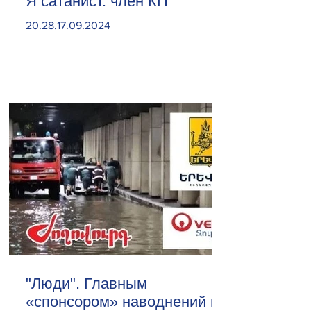
Я сатанист. член КП
20.28.17.09.2024
"Люди". Главным
«спонсором» наводнений в