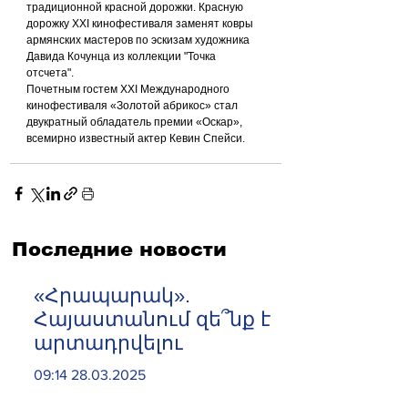
традиционной красной дорожки. Красную 
дорожку XXI кинофестиваля заменят ковры 
армянских мастеров по эскизам художника 
Давида Кочунца из коллекции "Точка 
отсчета".
Почетным гостем XXI Международного 
кинофестиваля «Золотой абрикос» стал 
двукратный обладатель премии «Оскар», 
всемирно известный актер Кевин Спейси.
Последние новости
«Հրապարակ».
Հայաստանում զե՞նք է
արտադրվելու
09:14 28.03.2025