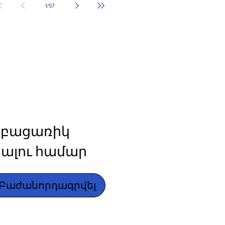
1
/
57
բացառիկ 
ալու համար
Բաժանորդագրվել