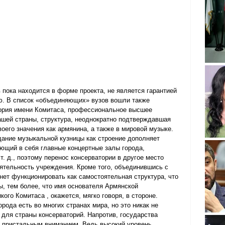
 пока находится в форме проекта, не является гарантией 
ью. В список «объединяющих» вузов вошли также 
ория имени Комитаса, профессиональное высшее 
шей страны, структура, неоднократно подтверждавшая 
своего значения как армянина, а также в мировой музыке.
дание музыкальной кузницы как строение дополняет 
ющий в себя главные концертные залы города, 
. д., поэтому перенос консерватории в другое место 
ятельность учреждения. Кроме того, объединившись с 
нет функционировать как самостоятельная структура, что 
ы, тем более, что имя основателя Армянской 
ого Комитаса , окажется, мягко говоря, в стороне.
орода есть во многих странах мира, но это никак не 
для страны консерваторий. Напротив, государства 
 пристальным вниманием. Ведь высокий уровень 