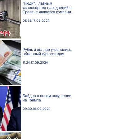
"Люди". Главным
«спонсором» наводнений в
Ереване является компания
«Веолия Уотер».
08.58.17.09.2024
Рубль и доллар укрепились.
обменный курс сегодня
11.24.17.09.2024
Байден о новом покушении
на Трампа
09.30.16.09.2024