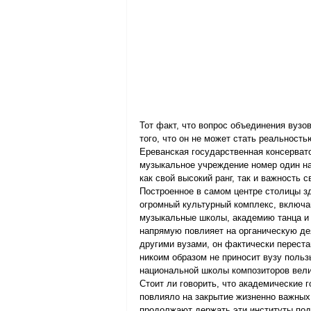
Тот факт, что вопрос объединения вузов
того, что он не может стать реальност
Ереванская государственная консерват
музыкальное учреждение номер один на
как свой высокий ранг, так и важность 
Построенное в самом центре столицы з
огромный культурный комплекс, включа
музыкальные школы, академию танца и т
напрямую повлияет на органическую де
другими вузами, он фактически переста
никоим образом не приносит вузу польз
национальной школы композиторов велик
Стоит ли говорить, что академические г
повлияло на закрытие жизненно важных 
продолжают держать эти институты под