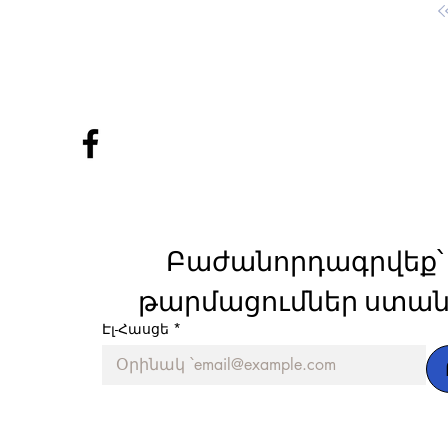
Բաժանորդագրվեք՝ 
թարմացումներ ստան
Էլ-Հասցե
*