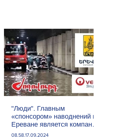
"Люди". Главным
«спонсором» наводнений в
Ереване является компания
«Веолия Уотер».
08.58.17.09.2024