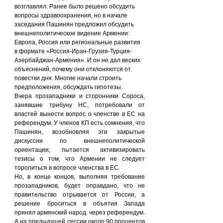
возглавлял. Ранее было решено обсудить 
вопросы здравоохранения, но в начале 
заседания Пашинян предложил обсудить 
внешнеполитическое видение Армении: 
Европа, Россия или региональные развития 
в формате «Россия-Иран-Грузия-Турция-
Азербайджан-Армения». И он не дал веских 
объяснений, почему они отклоняются от 
повестки дня. Многие начали строить 
предположения, обсуждать гипотезы.
Вчера прозападники и сторонники Сороса, 
занявшие трибуну НС, потребовали от 
властей вынести вопрос о членстве в ЕС на 
референдум. У членов КП есть сомнения, что 
Пашинян, возобновляя эти закрытые 
дискуссии по внешнеполитической 
ориентации, пытается активизировать 
тезисы о том, что Армении не следует 
торопиться в вопросе членства в ЕС.
Но, в конце концов, выполняя требование 
прозападников, будет оправдано, что не 
правительство отрывается от России, а 
решение броситься в объятия Запада 
принял армянский народ. через референдум.
А на предыдущей сессии около 90 процентов 