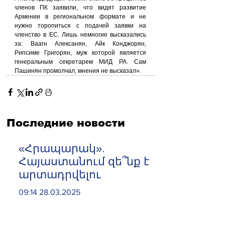
членов ПК заявили, что видят развитие 
Армении в региональном формате и не 
нужно торопиться с подачей заявки на 
членство в ЕС. Лишь немногие высказались 
за: Ваагн Алексанян, Айк Конджорян, 
Рипсиме Григорян, муж которой является 
генеральным секретарем МИД РА. Сам 
Пашинян промолчал, мнения не высказал».
Последние новости
«Հրապարակ».
Հայաստանում զե՞նք է
արտադրվելու
09:14 28.03.2025