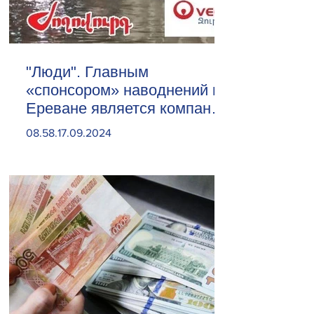
"Люди". Главным
«спонсором» наводнений в
Ереване является компания
«Веолия Уотер».
08.58.17.09.2024