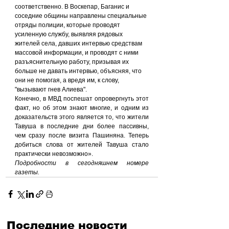
соответственно. В Воскепар, Баганис и 
соседние общины направлены специальные 
отряды полиции, которые проводят 
усиленную службу, выявляя рядовых 
жителей села, давших интервью средствам 
массовой информации, и проводят с ними 
разъяснительную работу, призывая их 
больше не давать интервью, объясняя, что 
они не помогая, а вредя им, к слову, 
"вызывают гнев Алиева".
Конечно, в МВД поспешат опровергнуть этот 
факт, но об этом знают многие, и одним из 
доказательств этого является то, что жители 
Тавуша в последние дни более пассивны, 
чем сразу после визита Пашиняна. Теперь 
добиться слова от жителей Тавуша стало 
практически невозможно».
Подробности в сегодняшнем номере 
газеты.
Последние новости