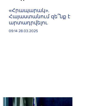
«Հրապարակ».
Հայաստանում զե՞նք է
արտադրվելու
09:14 28.03.2025