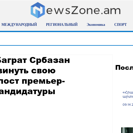
МЕЖДУНАРОДНЫЙ
РЕГИОНАЛЬНЫЙ
Экономика
СПОРТ
Баграт Србазан
Посл
винуть свою
пост премьер-
кандидатуры
«Հրա
արտա
09:14 