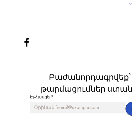
Բաժանորդագրվեք՝ 
թարմացումներ ստան
Էլ-Հասցե
*