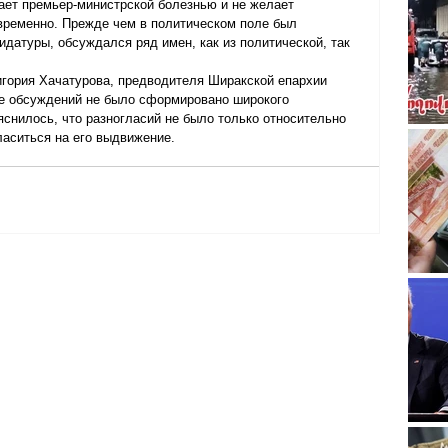
ает премьер-министрской болезнью и не желает 
временно. Прежде чем в политическом поле был 
идатуры, обсуждался ряд имен, как из политической, так 
игория Хачатурова, предводителя Ширакской епархии 
де обсуждений не было сформировано широкого 
яснилось, что разногласий не было только относительно 
ласиться на его выдвижение.