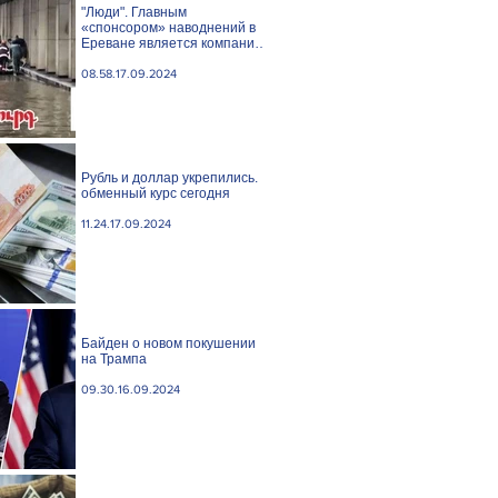
"Люди". Главным
«спонсором» наводнений в
Ереване является компания
«Веолия Уотер».
08.58.17.09.2024
Рубль и доллар укрепились.
обменный курс сегодня
11.24.17.09.2024
Байден о новом покушении
на Трампа
09.30.16.09.2024