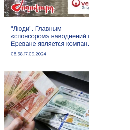
"Люди". Главным
«спонсором» наводнений в
Ереване является компания
«Веолия Уотер».
08.58.17.09.2024