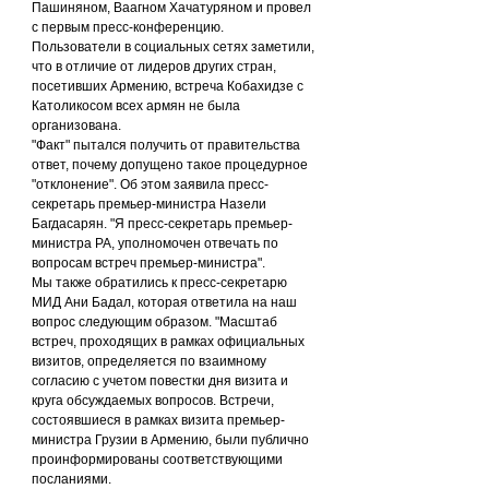
Пашиняном, Ваагном Хачатуряном и провел 
с первым пресс-конференцию. 
Пользователи в социальных сетях заметили, 
что в отличие от лидеров других стран, 
посетивших Армению, встреча Кобахидзе с 
Католикосом всех армян не была 
организована.
"Факт" пытался получить от правительства 
ответ, почему допущено такое процедурное 
"отклонение". Об этом заявила пресс-
секретарь премьер-министра Назели 
Багдасарян. "Я пресс-секретарь премьер-
министра РА, уполномочен отвечать по 
вопросам встреч премьер-министра".
Мы также обратились к пресс-секретарю 
МИД Ани Бадал, которая ответила на наш 
вопрос следующим образом. "Масштаб 
встреч, проходящих в рамках официальных 
визитов, определяется по взаимному 
согласию с учетом повестки дня визита и 
круга обсуждаемых вопросов. Встречи, 
состоявшиеся в рамках визита премьер-
министра Грузии в Армению, были публично 
проинформированы соответствующими 
посланиями.