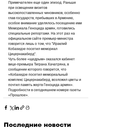
Примечателен еще один эпизод. Раньше 
при освещении визитов 
высокопоставленных чиновников, особенно 
глав государств, прибывших в Армению, 
особое внимание уделялось посещению ими 
Мемориала Геноцида армян, готовились 
специальные репортажи. На этот раз на 
официальном сайте премьер-министра 
говорится лишь о том, что "Ираклий 
Кобахидзе посетил мемориал 
Цицернакаберд".
Чуть более «щедрым» оказался кабинет 
вице-премьера Тиграна Хачатряна, в 
сообщении которого говорится, что 
«Кобахидзе посетил мемориальный 
комплекс Цицернакаберд, возложил цветы и 
почтил память жертв Геноцида армян».
Подробности в сегодняшнем номере газеты 
«Прошлое».
Последние новости