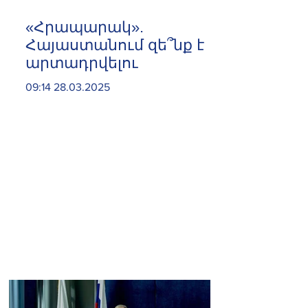
«Հրապարակ».
Հայաստանում զե՞նք է
արտադրվելու
09:14 28.03.2025