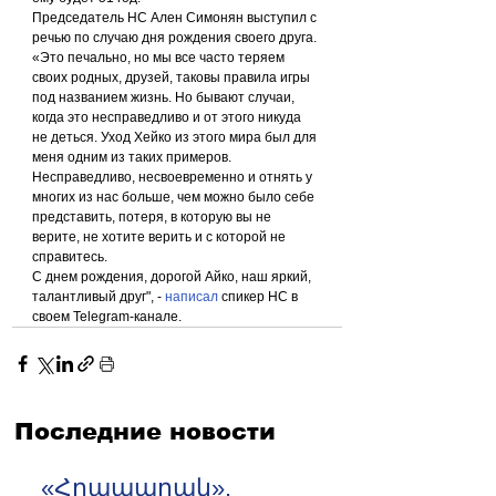
Председатель НС Ален Симонян выступил с 
речью по случаю дня рождения своего друга.
«Это печально, но мы все часто теряем 
своих родных, друзей, таковы правила игры 
под названием жизнь. Но бывают случаи, 
когда это несправедливо и от этого никуда 
не деться. Уход Хейко из этого мира был для 
меня одним из таких примеров.
Несправедливо, несвоевременно и отнять у 
многих из нас больше, чем можно было себе 
представить, потеря, в которую вы не 
верите, не хотите верить и с которой не 
справитесь.
С днем рождения, дорогой Айко, наш яркий, 
талантливый друг", - 
написал
 спикер НС в 
своем Telegram-канале.
Последние новости
«Հրապարակ».