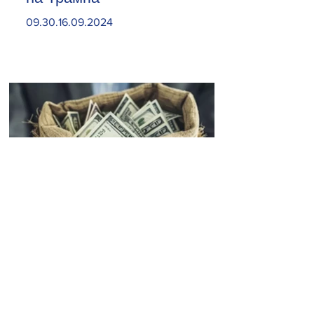
09.30.16.09.2024
Откройте карман пошире.
Какие знаки зодиака могут
неожиданно разбогатеть 15