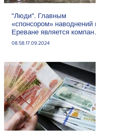
"Люди". Главным
«спонсором» наводнений в
Ереване является компания
«Веолия Уотер».
08.58.17.09.2024