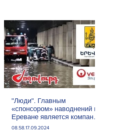
"Люди". Главным
«спонсором» наводнений в
Ереване является компания
«Веолия Уотер».
08.58.17.09.2024