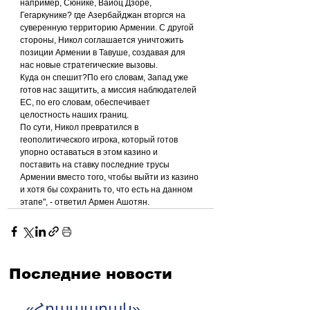
например, Сюнике, Вайоц Дзоре, 
Гегаркунике? где Азербайджан вторгся на 
суверенную территорию Армении. С другой 
стороны, Никол соглашается уничтожить 
позиции Армении в Тавуше, создавая для 
нас новые стратегические вызовы.
Куда он спешит?По его словам, Запад уже 
готов нас защитить, а миссия наблюдателей 
ЕС, по его словам, обеспечивает 
целостность наших границ.
По сути, Никол превратился в 
геополитического игрока, который готов 
упорно оставаться в этом казино и 
поставить на ставку последние трусы 
Армении вместо того, чтобы выйти из казино 
и хотя бы сохранить то, что есть на данном 
этапе", - ответил Армен Ашотян.
Последние новости
«Հրապարակ».