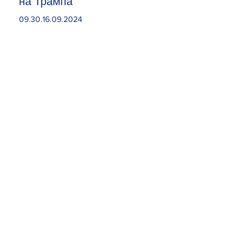
на Трампа
09.30.16.09.2024
Откройте карман пошире.
Какие знаки зодиака могут
неожиданно разбогатеть 15