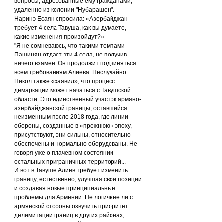
вопросы, адресованные ему гражданами, 
удаленно из колонии "Нубарашен".
Наринэ Есаян спросила: «Азербайджан 
требует 4 села Тавуша, как вы думаете, 
какие изменения произойдут?»
"Я не сомневаюсь, что такими темпами 
Пашинян отдаст эти 4 села, не получив 
ничего взамен. Он продолжит подчиняться 
всем требованиям Алиева. Неслучайно 
Никол также «заявил», что процесс 
демаркации может начаться с Тавушской 
области. Это единственный участок армяно-
азербайджанской границы, оставшийся 
неизменным после 2018 года, где линии 
обороны, созданные в «прежнюю» эпоху, 
присутствуют, они сильны, относительно 
обеспечены и нормально оборудованы. Не 
говоря уже о плачевном состоянии 
остальных приграничных территорий...
И вот в Тавуше Алиев требует изменить 
границу, естественно, улучшая свои позиции 
и создавая новые принципиальные 
проблемы для Армении. Не логичнее ли с 
армянской стороны озвучить приоритет 
делимитации границ в других районах, 