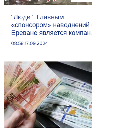
"Люди". Главным
«спонсором» наводнений в
Ереване является компания
«Веолия Уотер».
08.58.17.09.2024