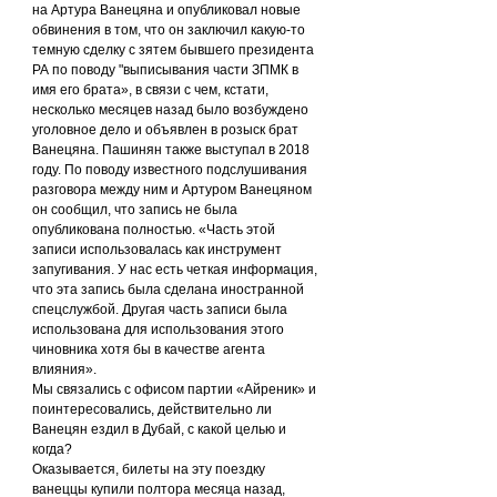
на Артура Ванецяна и опубликовал новые 
обвинения в том, что он заключил какую-то 
темную сделку с зятем бывшего президента 
РА по поводу "выписывания части ЗПМК в 
имя его брата», в связи с чем, кстати, 
несколько месяцев назад было возбуждено 
уголовное дело и объявлен в розыск брат 
Ванецяна. Пашинян также выступал в 2018 
году. По поводу известного подслушивания 
разговора между ним и Артуром Ванецяном 
он сообщил, что запись не была 
опубликована полностью. «Часть этой 
записи использовалась как инструмент 
запугивания. У нас есть четкая информация, 
что эта запись была сделана иностранной 
спецслужбой. Другая часть записи была 
использована для использования этого 
чиновника хотя бы в качестве агента 
влияния».
Мы связались с офисом партии «Айреник» и 
поинтересовались, действительно ли 
Ванецян ездил в Дубай, с какой целью и 
когда?
Оказывается, билеты на эту поездку 
ванеццы купили полтора месяца назад, 