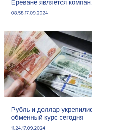
Ереване является компания
«Веолия Уотер».
08.58.17.09.2024
Рубль и доллар укрепились.
обменный курс сегодня
11.24.17.09.2024