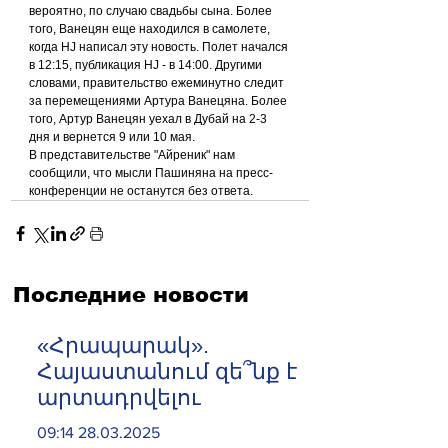
вероятно, по случаю свадьбы сына. Более 
того, Ванецян еще находился в самолете, 
когда HJ написал эту новость. Полет начался 
в 12:15, публикация HJ - в 14:00. Другими 
словами, правительство ежеминутно следит 
за перемещениями Артура Ванецяна. Более 
того, Артур Ванецян уехал в Дубай на 2-3 
дня и вернется 9 или 10 мая.
В представительстве "Айреник" нам 
сообщили, что мысли Пашиняна на пресс-
конференции не останутся без ответа.
Последние новости
«Հրապարակ».
Հայաստանում զե՞նք է
արտադրվելու
09:14 28.03.2025