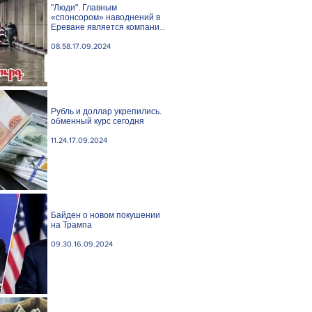
"Люди". Главным
«спонсором» наводнений в
Ереване является компания
«Веолия Уотер».
08.58.17.09.2024
Рубль и доллар укрепились.
обменный курс сегодня
11.24.17.09.2024
Байден о новом покушении
на Трампа
09.30.16.09.2024