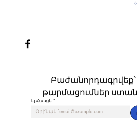
Բաժանորդագրվեք՝ 
թարմացումներ ստան
Էլ-Հասցե
*