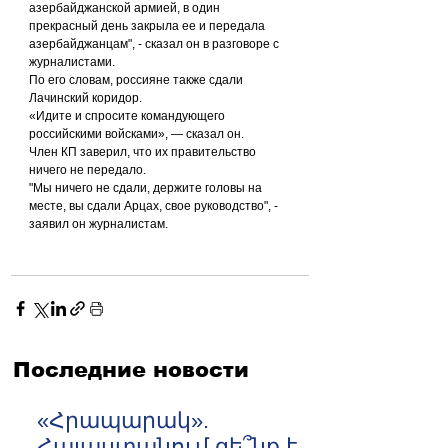
азербайджанской армией, в один 
прекрасный день закрыла ее и передала 
азербайджанцам", - сказал он в разговоре с 
журналистами.
По его словам, россияне также сдали 
Лачинский коридор.
«Идите и спросите командующего 
российскими войсками», — сказал он.
Член КП заверил, что их правительство 
ничего не передало.
"Мы ничего не сдали, держите головы на 
месте, вы сдали Арцах, свое руководство", - 
заявил он журналистам.
Последние новости
«Հրապարակ».
Հայաստանում զե՞նք է