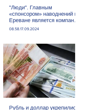
"Люди". Главным
«спонсором» наводнений в
Ереване является компания
«Веолия Уотер».
08.58.17.09.2024
Рубль и доллар укрепились.