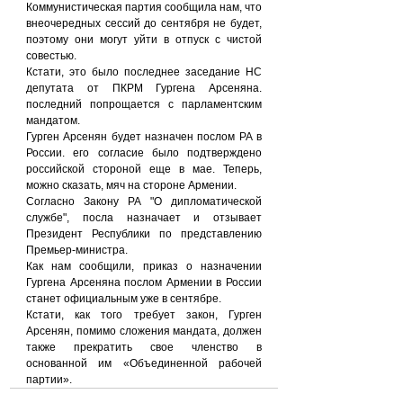
Коммунистическая партия сообщила нам, что 
внеочередных сессий до сентября не будет, 
поэтому они могут уйти в отпуск с чистой 
совестью.
Кстати, это было последнее заседание НС 
депутата от ПКРМ Гургена Арсеняна. 
последний попрощается с парламентским 
мандатом.
Гурген Арсенян будет назначен послом РА в 
России. его согласие было подтверждено 
российской стороной еще в мае. Теперь, 
можно сказать, мяч на стороне Армении.
Согласно Закону РА "О дипломатической 
службе", посла назначает и отзывает 
Президент Республики по представлению 
Премьер-министра.
Как нам сообщили, приказ о назначении 
Гургена Арсеняна послом Армении в России 
станет официальным уже в сентябре.
Кстати, как того требует закон, Гурген 
Арсенян, помимо сложения мандата, должен 
также прекратить свое членство в 
основанной им «Объединенной рабочей 
партии».