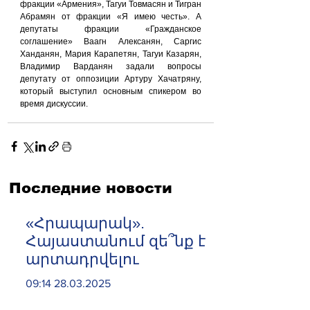
фракции «Армения», Тагуи Товмасян и Тигран 
Абрамян от фракции «Я имею честь». А 
депутаты фракции «Гражданское 
соглашение» Ваагн Алексанян, Саргис 
Ханданян, Мария Карапетян, Тагуи Казарян, 
Владимир Варданян задали вопросы 
депутату от оппозиции Артуру Хачатряну, 
который выступил основным спикером во 
время дискуссии.
Последние новости
«Հրապարակ».
Հայաստանում զե՞նք է
արտադրվելու
09:14 28.03.2025