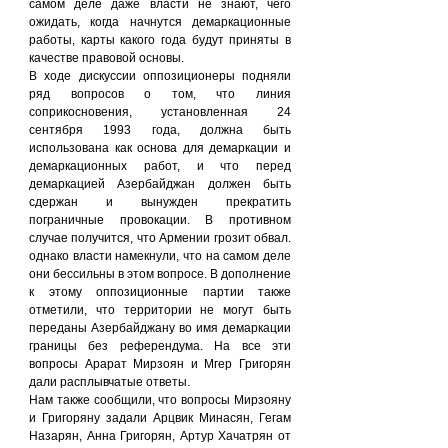
самом деле даже власти не знают, чего 
ожидать, когда начнутся демаркационные 
работы, карты какого года будут приняты в 
качестве правовой основы.
В ходе дискуссии оппозиционеры подняли 
ряд вопросов о том, что линия 
соприкосновения, установленная 24 
сентября 1993 года, должна быть 
использована как основа для демаркации и 
демаркационных работ, и что перед 
демаркацией Азербайджан должен быть 
сдержан и вынужден прекратить 
пограничные провокации. В противном 
случае получится, что Армении грозит обвал. 
однако власти намекнули, что на самом деле 
они бессильны в этом вопросе. В дополнение 
к этому оппозиционные партии также 
отметили, что территории не могут быть 
переданы Азербайджану во имя демаркации 
границы без референдума. На все эти 
вопросы Арарат Мирзоян и Мгер Григорян 
дали расплывчатые ответы.
Нам также сообщили, что вопросы Мирзояну 
и Григоряну задали Арцвик Минасян, Гегам 
Назарян, Анна Григорян, Артур Хачатрян от 