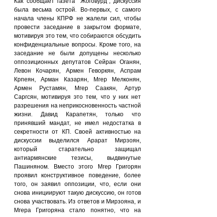
Как сообщает газета "Жоговурд", дискуссия 
была весьма острой. Во-первых, с самого 
начала члены КПРФ не жалели сил, чтобы 
провести заседание в закрытом формате, 
мотивируя это тем, что собираются обсудить 
конфиденциальные вопросы. Кроме того, на 
заседание не были допущены несколько 
оппозиционных депутатов Сейран Оганян, 
Левон Кочарян, Армен Геворкян, Аспрам 
Крпеян, Арман Казарян, Мгер Мелконян, 
Армен Рустамян, Мгер Саакян, Артур 
Саргсян, мотивируя это тем, что у них нет 
разрешения на неприкосновенность частной 
жизни. Давид Карапетян, только что 
принявший мандат, не имел недостатка в 
секретности от КП. Своей активностью на 
дискуссии выделился Арарат Мирзоян, 
который старательно защищал 
антиармянские тезисы, выдвинутые 
Пашиняном. Вместо этого Мгер Григорян 
проявил конструктивное поведение, более 
того, он заявил оппозиции, что, если они 
снова инициируют такую дискуссию, он готов 
снова участвовать. Из ответов и Мирзояна, и 
Мгера Григоряна стало понятно, что на 