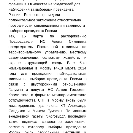
фракции КП в качестве наблюдателей для 
наблюдения за выборами президента 
России. . Более того, они дали 
положительное заключение относительно 
прозрачности, справедливости и законности 
выборов президента России.
Так, 15 марта по распоряжению 
Председателя НС Алена Симоняна 
председатель Постоянной комиссии по 
территориальному управлению, местному 
самоуправлению, сельскому хозяйству и 
охране окружающей среды Ваге был 
командирован в Москву 14-18 марта 2024 
года для проведения наблюдательная 
миссия на выборах президента России в 
связи с двусторонними отношениями 
Галумян и депутат НС Армен Геворкян. 
Кроме того, в формате межпарламентского 
сотрудничества СНГ в Москву вновь были 
командированы два члена КП Александр 
Сандиков и Микаэл Тумасян. По данным 
ежедневной газеты "Жоговурд", последний 
также подписал совместное заключение, 
согласно которому выборы президента 
России были свободными, честными и 