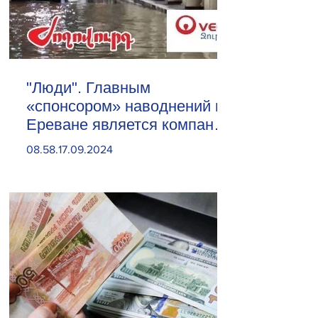
"Люди". Главным
«спонсором» наводнений в
Ереване является компания
«Веолия Уотер».
08.58.17.09.2024