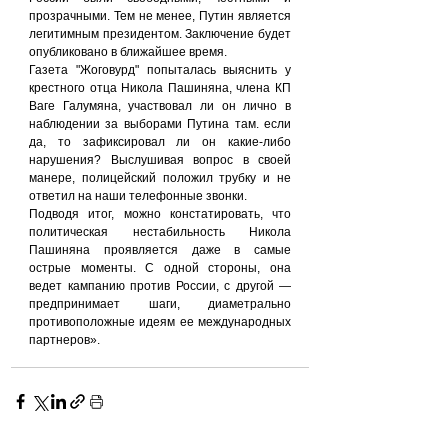
прозрачными. Тем не менее, Путин является 
легитимным президентом. Заключение будет 
опубликовано в ближайшее время.
Газета "Жоговурд" попыталась выяснить у 
крестного отца Никола Пашиняна, члена КП 
Ваге Галумяна, участвовал ли он лично в 
наблюдении за выборами Путина там. если 
да, то зафиксировал ли он какие-либо 
нарушения? Выслушивая вопрос в своей 
манере, полицейский положил трубку и не 
ответил на наши телефонные звонки.
Подводя итог, можно констатировать, что 
политическая нестабильность Никола 
Пашиняна проявляется даже в самые 
острые моменты. С одной стороны, она 
ведет кампанию против России, с другой — 
предпринимает шаги, диаметрально 
противоположные идеям ее международных 
партнеров».