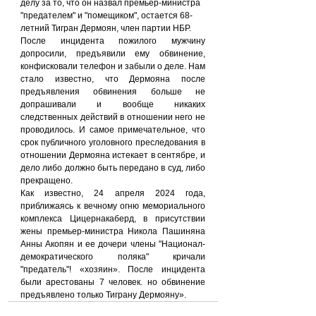
делу за то, что он назвал премьер-министра 
"предателем" и "помещиком", остается 68-
летний Тигран Дермоян, член партии НБР.
После инцидента пожилого мужчину 
допросили, предъявили ему обвинение, 
конфисковали телефон и забыли о деле. Нам 
стало известно, что Дермояна после 
предъявления обвинения больше не 
допрашивали и вообще никаких 
следственных действий в отношении него не 
проводилось. И самое примечательное, что 
срок публичного уголовного преследования в 
отношении Дермояна истекает в сентябре, и 
дело либо должно быть передано в суд, либо 
прекращено.
Как известно, 24 апреля 2024 года, 
приближаясь к вечному огню мемориального 
комплекса Цицернакаберд, в присутствии 
жены премьер-министра Никола Пашиняна 
Анны Акопян и ее дочери члены "Национал-
демократического поляка" кричали 
"предатель"! «хозяин». После инцидента 
были арестованы 7 человек. но обвинение 
предъявлено только Тиграну Дермояну».