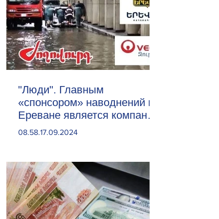
"Люди". Главным
«спонсором» наводнений в
Ереване является компания
«Веолия Уотер».
08.58.17.09.2024