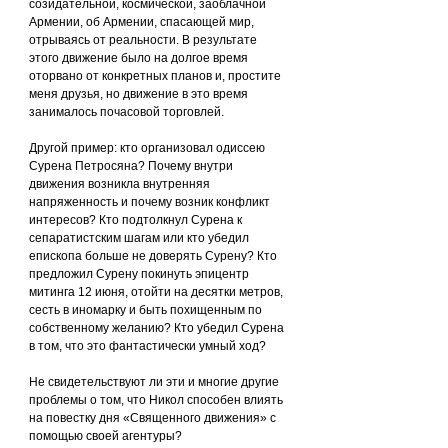
созидательной, космической, заоблачной 
Армении, об Армении, спасающей мир, 
отрываясь от реальности. В результате 
этого движение было на долгое время 
оторвано от конкретных планов и, простите 
меня друзья, но движение в это время 
занималось почасовой торговлей.
Другой пример: кто организовал одиссею 
Сурена Петросяна? Почему внутри 
движения возникла внутренняя 
напряженность и почему возник конфликт 
интересов? Кто подтолкнул Сурена к 
сепаратистским шагам или кто убедил 
епископа больше не доверять Сурену? Кто 
предложил Сурену покинуть эпицентр 
митинга 12 июня, отойти на десятки метров, 
сесть в иномарку и быть похищенным по 
собственному желанию? Кто убедил Сурена 
в том, что это фантастически умный ход?
Не свидетельствуют ли эти и многие другие 
проблемы о том, что Никол способен влиять 
на повестку дня «Священного движения» с 
помощью своей агентуры?