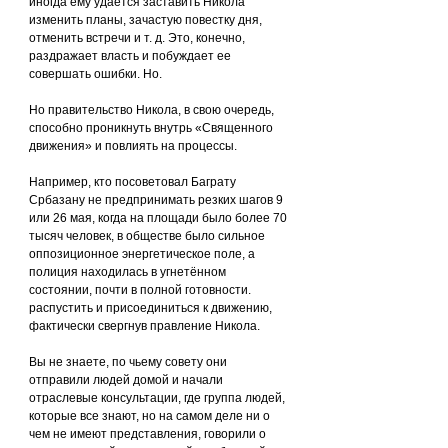
иногда ему удается заставить Никола 
изменить планы, зачастую повестку дня, 
отменить встречи и т. д. Это, конечно, 
раздражает власть и побуждает ее 
совершать ошибки. Но.
Но правительство Никола, в свою очередь, 
способно проникнуть внутрь «Священного 
движения» и повлиять на процессы.
Например, кто посоветовал Баграту 
Србазану не предпринимать резких шагов 9 
или 26 мая, когда на площади было более 70 
тысяч человек, в обществе было сильное 
оппозиционное энергетическое поле, а 
полиция находилась в угнетённом 
состоянии, почти в полной готовности. 
распустить и присоединиться к движению, 
фактически свергнув правление Никола.
Вы не знаете, по чьему совету они 
отправили людей домой и начали 
отраслевые консультации, где группа людей, 
которые все знают, но на самом деле ни о 
чем не имеют представления, говорили о 