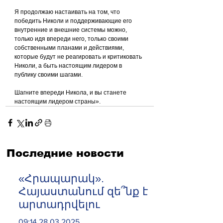
Я продолжаю настаивать на том, что 
победить Николи и поддерживающие его 
внутренние и внешние системы можно, 
только идя впереди него, только своими 
собственными планами и действиями, 
которые будут не реагировать и критиковать 
Николи, а быть настоящим лидером в 
публику своими шагами.
Шагните впереди Никола, и вы станете 
настоящим лидером страны».
Последние новости
«Հրապարակ».
Հայաստանում զե՞նք է
արտադրվելու
09:14 28.03.2025