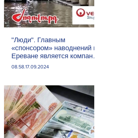
"Люди". Главным
«спонсором» наводнений в
Ереване является компания
«Веолия Уотер».
08.58.17.09.2024