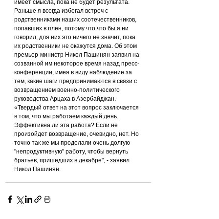
имеет смысла, пока не будет результата. 
Раньше я всегда избегал встреч с 
родственниками наших соотечественников, 
попавших в плен, потому что что бы я ни 
говорил, для них это ничего не значит, пока 
их родственники не окажутся дома. Об этом 
премьер-министр Никол Пашинян заявил на 
созванной им некоторое время назад пресс-
конференции, имея в виду наблюдение за 
тем, какие шаги предпринимаются в связи с 
возвращением военно-политического 
руководства Арцаха в Азербайджан.
«Твердый ответ на этот вопрос заключается 
в том, что мы работаем каждый день. 
Эффективна ли эта работа? Если не 
произойдет возвращение, очевидно, нет. Но 
точно так же мы проделали очень долгую 
"непродуктивную" работу, чтобы вернуть 
братьев, пришедших в декабре", - заявил 
Никол Пашинян.