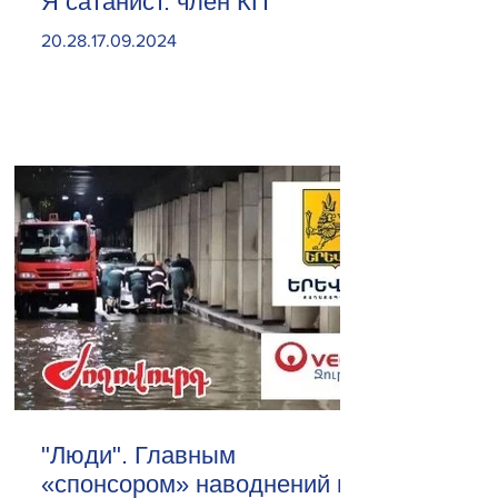
Я сатанист. член КП
20.28.17.09.2024
"Люди". Главным
«спонсором» наводнений в