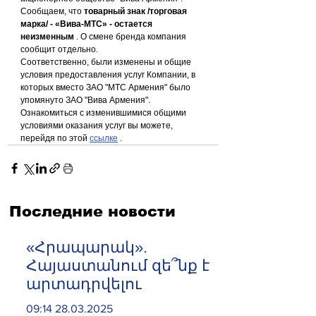
Сообщаем, что 
товарный знак /торговая 
марка/ - «Вива-МТС» - остается 
неизменным
 . О смене бренда компания 
сообщит отдельно.
Соответственно, были изменены и общие 
условия предоставления услуг Компании, в 
которых вместо ЗАО "МТС Армения" было 
упомянуто ЗАО "Вива Армения".
Ознакомиться с изменившимися общими 
условиями оказания услуг вы можете, 
перейдя по этой 
ссылке
 .
Последние новости
«Հրապարակ».
Հայաստանում զե՞նք է
արտադրվելու
09:14 28.03.2025