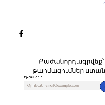
Բաժանորդագրվեք՝ 
թարմացումներ ստան
Էլ-Հասցե
*