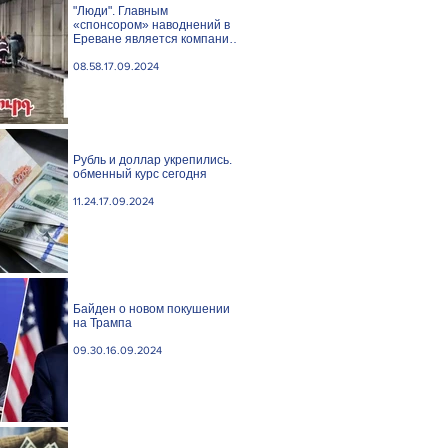
"Люди". Главным
«спонсором» наводнений в
Ереване является компания
«Веолия Уотер».
08.58.17.09.2024
Рубль и доллар укрепились.
обменный курс сегодня
11.24.17.09.2024
Байден о новом покушении
на Трампа
09.30.16.09.2024