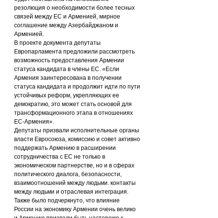
резолюция о необходимости более тесных 
связей между ЕС и Арменией, мирное 
соглашение между Азербайджаном и 
Арменией.
В проекте документа депутаты 
Европарламента предложили рассмотреть 
возможность предоставления Армении 
статуса кандидата в члены ЕС. «Если 
Армения заинтересована в получении 
статуса кандидата и продолжит идти по пути 
устойчивых реформ, укрепляющих ее 
демократию, это может стать основой для 
трансформационного этапа в отношениях 
ЕС-Армения».
Депутаты призвали исполнительные органы 
власти Евросоюза, комиссию и совет активно 
поддержать Армению в расширении 
сотрудничества с ЕС не только в 
экономическом партнерстве, но и в сферах 
политического диалога, безопасности, 
взаимоотношений между людьми. контакты 
между людьми и отраслевая интеграция.
Также было подчеркнуто, что влияние 
России на экономику Армении очень велико 
и Армению призвали быть настороже к 