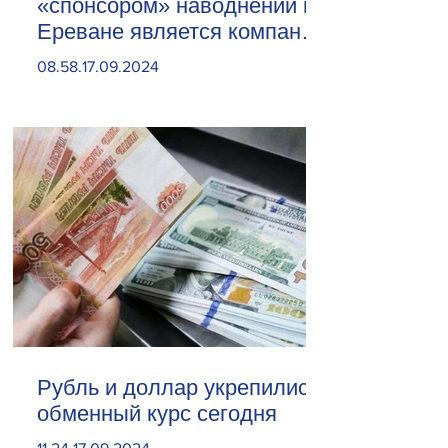
«спонсором» наводнений в
Ереване является компания
«Веолия Уотер».
08.58.17.09.2024
Рубль и доллар укрепились.
обменный курс сегодня