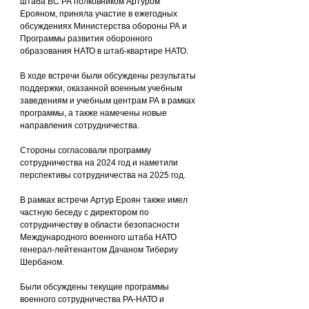
штаба ВС РА полковником Артуром 
Ерояном, приняла участие в ежегодных 
обсуждениях Министерства обороны РА и 
Программы развития оборонного 
образования НАТО в штаб-квартире НАТО.
В ходе встречи были обсуждены результаты 
поддержки, оказанной военным учебным 
заведениям и учебным центрам РА в рамках 
программы, а также намечены новые 
направления сотрудничества.
Стороны согласовали программу 
сотрудничества на 2024 год и наметили 
перспективы сотрудничества на 2025 год.
В рамках встречи Артур Ероян также имел 
частную беседу с директором по 
сотрудничеству в области безопасности 
Международного военного штаба НАТО 
генерал-лейтенантом Дачаном Тибериу 
Шербаном.
Были обсуждены текущие программы 
военного сотрудничества РА-НАТО и 