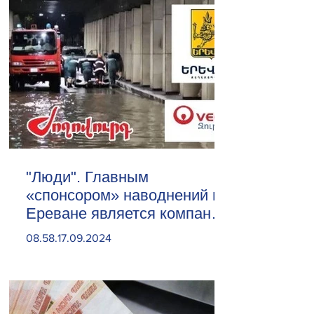
"Люди". Главным
«спонсором» наводнений в
Ереване является компания
«Веолия Уотер».
08.58.17.09.2024